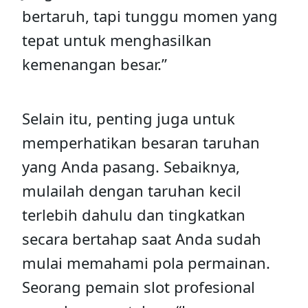
bertaruh, tapi tunggu momen yang
tepat untuk menghasilkan
kemenangan besar.”
Selain itu, penting juga untuk
memperhatikan besaran taruhan
yang Anda pasang. Sebaiknya,
mulailah dengan taruhan kecil
terlebih dahulu dan tingkatkan
secara bertahap saat Anda sudah
mulai memahami pola permainan.
Seorang pemain slot profesional