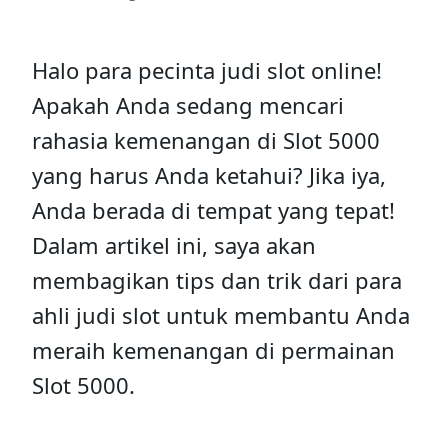
Halo para pecinta judi slot online!
Apakah Anda sedang mencari
rahasia kemenangan di Slot 5000
yang harus Anda ketahui? Jika iya,
Anda berada di tempat yang tepat!
Dalam artikel ini, saya akan
membagikan tips dan trik dari para
ahli judi slot untuk membantu Anda
meraih kemenangan di permainan
Slot 5000.