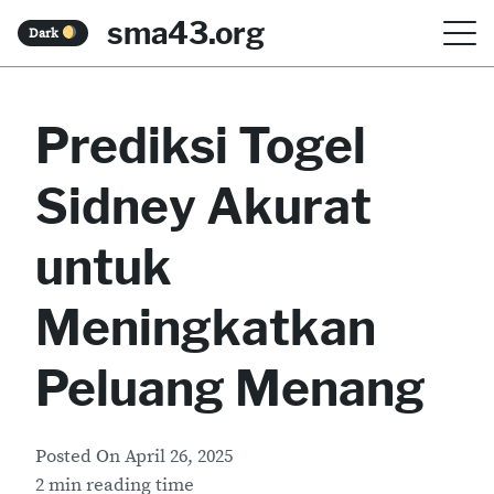
S
sma43.org
Dark
k
i
Prediksi Togel
p
t
Sidney Akurat
o
c
untuk
o
Meningkatkan
n
t
Peluang Menang
e
n
Posted On
April 26, 2025
t
2 min reading time