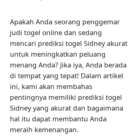
Apakah Anda seorang penggemar
judi togel online dan sedang
mencari prediksi togel Sidney akurat
untuk meningkatkan peluang
menang Anda? Jika iya, Anda berada
di tempat yang tepat! Dalam artikel
ini, kami akan membahas
pentingnya memiliki prediksi togel
Sidney yang akurat dan bagaimana
hal itu dapat membantu Anda
meraih kemenangan.