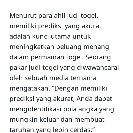
Menurut para ahli judi togel,
memiliki prediksi yang akurat
adalah kunci utama untuk
meningkatkan peluang menang
dalam permainan togel. Seorang
pakar judi togel yang diwawancarai
oleh sebuah media ternama
mengatakan, “Dengan memiliki
prediksi yang akurat, Anda dapat
mengidentifikasi pola angka yang
mungkin keluar dan membuat
taruhan yang lebih cerdas.”