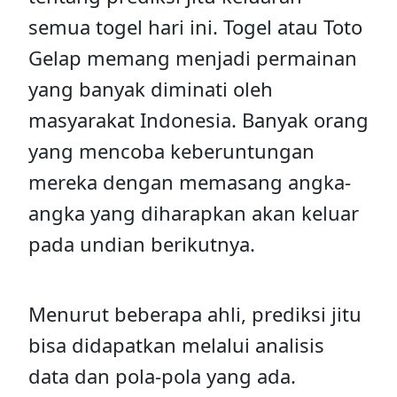
semua togel hari ini. Togel atau Toto
Gelap memang menjadi permainan
yang banyak diminati oleh
masyarakat Indonesia. Banyak orang
yang mencoba keberuntungan
mereka dengan memasang angka-
angka yang diharapkan akan keluar
pada undian berikutnya.
Menurut beberapa ahli, prediksi jitu
bisa didapatkan melalui analisis
data dan pola-pola yang ada.