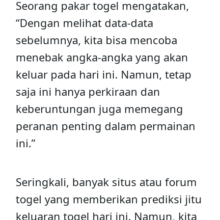
Seorang pakar togel mengatakan,
“Dengan melihat data-data
sebelumnya, kita bisa mencoba
menebak angka-angka yang akan
keluar pada hari ini. Namun, tetap
saja ini hanya perkiraan dan
keberuntungan juga memegang
peranan penting dalam permainan
ini.”
Seringkali, banyak situs atau forum
togel yang memberikan prediksi jitu
keluaran togel hari ini. Namun, kita