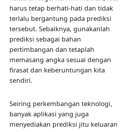
harus tetap berhati-hati dan tidak
terlalu bergantung pada prediksi
tersebut. Sebaiknya, gunakanlah
prediksi sebagai bahan
pertimbangan dan tetaplah
memasang angka sesuai dengan
firasat dan keberuntungan kita
sendiri.
Seiring perkembangan teknologi,
banyak aplikasi yang juga
menyediakan prediksi jitu keluaran