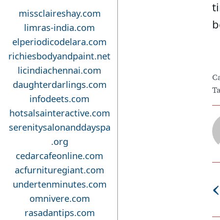
t
missclaireshay.com
b
limras-india.com
elperiodicodelara.com
richiesbodyandpaint.net
licindiachennai.com
C
daughterdarlings.com
T
infodeets.com
hotsalsainteractive.com
serenitysalonanddayspa
.org
cedarcafeonline.com
acfurnituregiant.com
‹
undertenminutes.com
n
omnivere.com
rasadantips.com