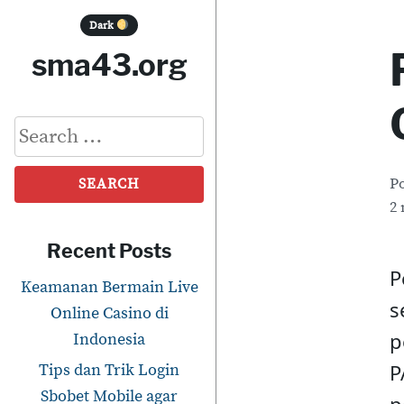
S
Dark
k
sma43.org
i
p
Search
t
for:
o
P
c
2 
o
Recent Posts
n
P
Keamanan Bermain Live
t
s
Online Casino di
e
p
Indonesia
n
P
Tips dan Trik Login
t
Sbobet Mobile agar