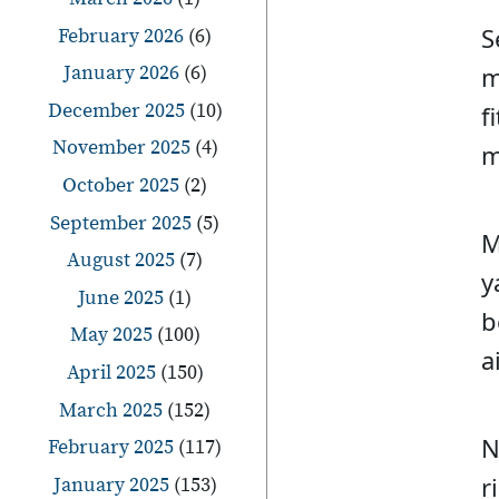
S
February 2026
(6)
January 2026
(6)
m
December 2025
(10)
f
November 2025
(4)
m
October 2025
(2)
September 2025
(5)
M
August 2025
(7)
y
June 2025
(1)
b
May 2025
(100)
ai
April 2025
(150)
March 2025
(152)
N
February 2025
(117)
r
January 2025
(153)