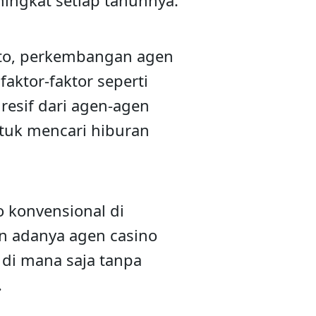
ningkat setiap tahunnya.
rto, perkembangan agen
faktor-faktor seperti
resif dari agen-agen
ntuk mencari hiburan
o konvensional di
an adanya agen casino
 di mana saja tanpa
.