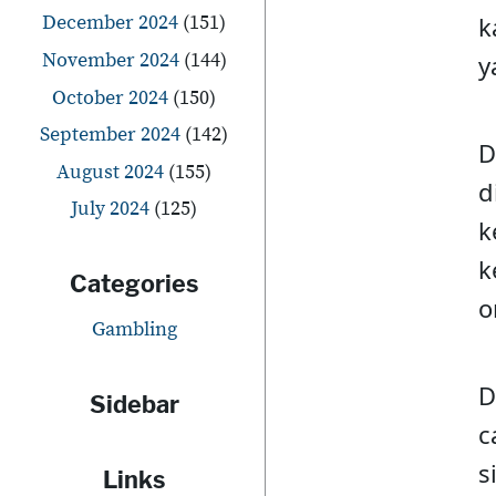
December 2024
(151)
k
November 2024
(144)
y
October 2024
(150)
September 2024
(142)
D
August 2024
(155)
d
July 2024
(125)
k
k
Categories
o
Gambling
D
Sidebar
c
s
Links