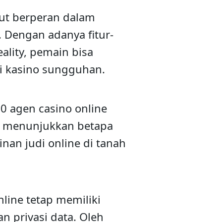
rut berperan dalam
 Dengan adanya fitur-
reality, pemain bisa
di kasino sungguhan.
00 agen casino online
ini menunjukkan betapa
an judi online di tanah
line tetap memiliki
n privasi data. Oleh