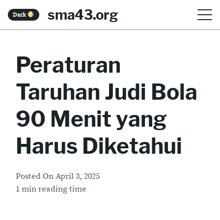
S
sma43.org
Dark
k
i
Peraturan
p
t
Taruhan Judi Bola
o
c
90 Menit yang
o
Harus Diketahui
n
t
Posted On
April 3, 2025
e
1 min reading time
n
t