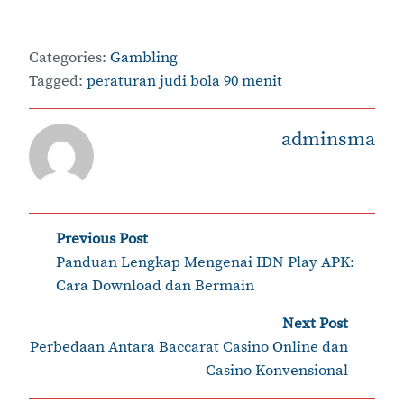
Categories:
Gambling
Tagged:
peraturan judi bola 90 menit
adminsma
Post
Previous Post
‹
Panduan Lengkap Mengenai IDN Play APK:
navigation
Cara Download dan Bermain
Next Post
›
Perbedaan Antara Baccarat Casino Online dan
Casino Konvensional