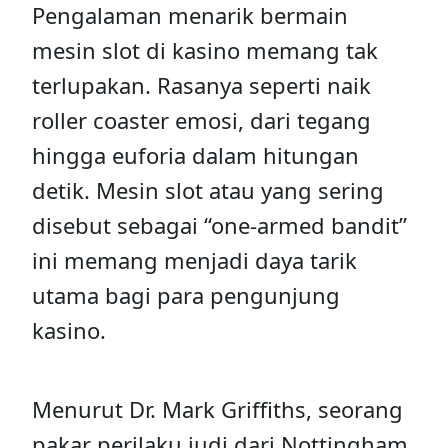
Pengalaman menarik bermain
mesin slot di kasino memang tak
terlupakan. Rasanya seperti naik
roller coaster emosi, dari tegang
hingga euforia dalam hitungan
detik. Mesin slot atau yang sering
disebut sebagai “one-armed bandit”
ini memang menjadi daya tarik
utama bagi para pengunjung
kasino.
Menurut Dr. Mark Griffiths, seorang
pakar perilaku judi dari Nottingham