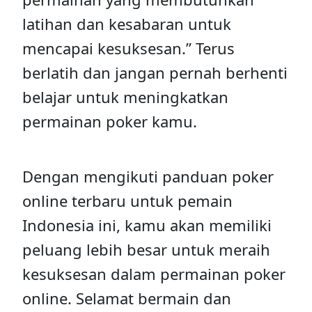
latihan dan kesabaran untuk
mencapai kesuksesan.” Terus
berlatih dan jangan pernah berhenti
belajar untuk meningkatkan
permainan poker kamu.
Dengan mengikuti panduan poker
online terbaru untuk pemain
Indonesia ini, kamu akan memiliki
peluang lebih besar untuk meraih
kesuksesan dalam permainan poker
online. Selamat bermain dan