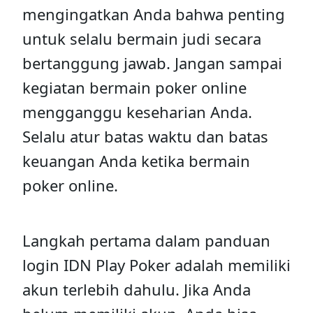
mengingatkan Anda bahwa penting
untuk selalu bermain judi secara
bertanggung jawab. Jangan sampai
kegiatan bermain poker online
mengganggu keseharian Anda.
Selalu atur batas waktu dan batas
keuangan Anda ketika bermain
poker online.
Langkah pertama dalam panduan
login IDN Play Poker adalah memiliki
akun terlebih dahulu. Jika Anda