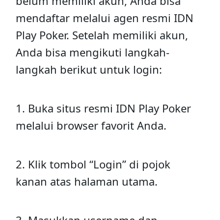
belum memiliki akun, Anda bisa
mendaftar melalui agen resmi IDN
Play Poker. Setelah memiliki akun,
Anda bisa mengikuti langkah-
langkah berikut untuk login:
1. Buka situs resmi IDN Play Poker
melalui browser favorit Anda.
2. Klik tombol “Login” di pojok
kanan atas halaman utama.