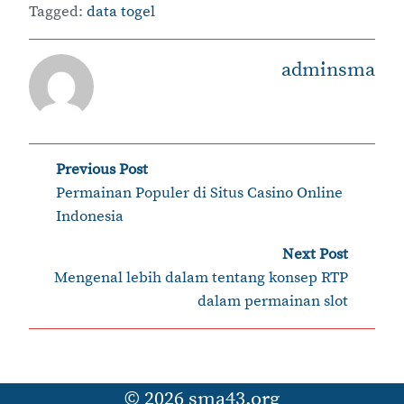
Tagged:
data togel
adminsma
Post
Previous Post
‹
Permainan Populer di Situs Casino Online
navigation
Indonesia
Next Post
›
Mengenal lebih dalam tentang konsep RTP
dalam permainan slot
© 2026
sma43.org