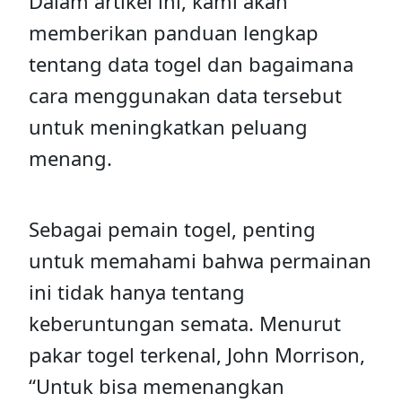
Dalam artikel ini, kami akan
memberikan panduan lengkap
tentang data togel dan bagaimana
cara menggunakan data tersebut
untuk meningkatkan peluang
menang.
Sebagai pemain togel, penting
untuk memahami bahwa permainan
ini tidak hanya tentang
keberuntungan semata. Menurut
pakar togel terkenal, John Morrison,
“Untuk bisa memenangkan