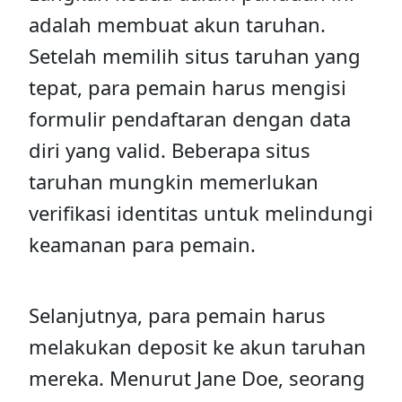
adalah membuat akun taruhan.
Setelah memilih situs taruhan yang
tepat, para pemain harus mengisi
formulir pendaftaran dengan data
diri yang valid. Beberapa situs
taruhan mungkin memerlukan
verifikasi identitas untuk melindungi
keamanan para pemain.
Selanjutnya, para pemain harus
melakukan deposit ke akun taruhan
mereka. Menurut Jane Doe, seorang