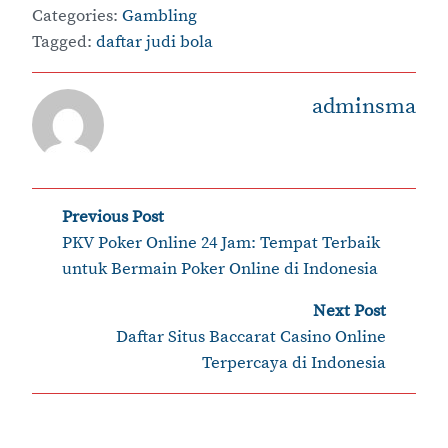
Categories:
Gambling
Tagged:
daftar judi bola
adminsma
Post
Previous Post
‹
PKV Poker Online 24 Jam: Tempat Terbaik
navigation
untuk Bermain Poker Online di Indonesia
Next Post
›
Daftar Situs Baccarat Casino Online
Terpercaya di Indonesia