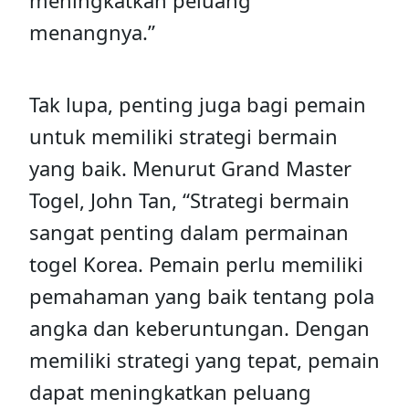
meningkatkan peluang
menangnya.”
Tak lupa, penting juga bagi pemain
untuk memiliki strategi bermain
yang baik. Menurut Grand Master
Togel, John Tan, “Strategi bermain
sangat penting dalam permainan
togel Korea. Pemain perlu memiliki
pemahaman yang baik tentang pola
angka dan keberuntungan. Dengan
memiliki strategi yang tepat, pemain
dapat meningkatkan peluang