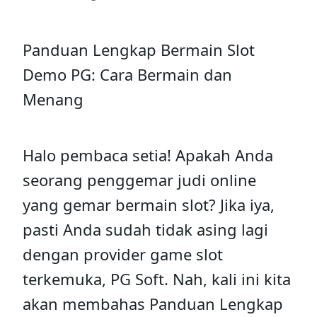
Panduan Lengkap Bermain Slot
Demo PG: Cara Bermain dan
Menang
Halo pembaca setia! Apakah Anda
seorang penggemar judi online
yang gemar bermain slot? Jika iya,
pasti Anda sudah tidak asing lagi
dengan provider game slot
terkemuka, PG Soft. Nah, kali ini kita
akan membahas Panduan Lengkap