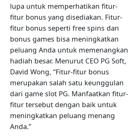
lupa untuk memperhatikan fitur-
fitur bonus yang disediakan. Fitur-
fitur bonus seperti free spins dan
bonus games bisa meningkatkan
peluang Anda untuk memenangkan
hadiah besar. Menurut CEO PG Soft,
David Wong, “Fitur-fitur bonus
merupakan salah satu keunggulan
dari game slot PG. Manfaatkan fitur-
fitur tersebut dengan baik untuk
meningkatkan peluang menang
Anda.”