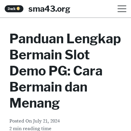
S
sma43.org
Dark
k
i
Panduan Lengkap
p
t
Bermain Slot
o
c
Demo PG: Cara
o
Bermain dan
n
t
Menang
e
n
Posted On
July 21, 2024
t
2 min reading time