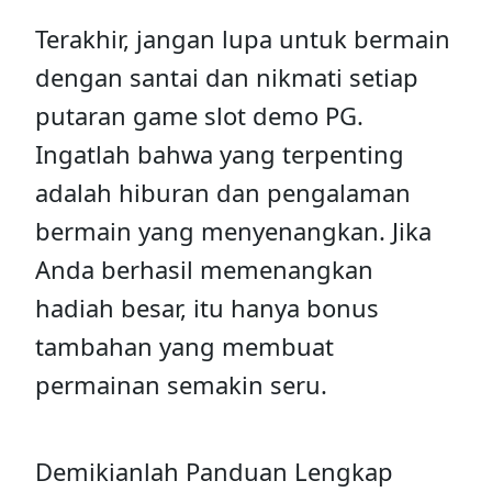
Terakhir, jangan lupa untuk bermain
dengan santai dan nikmati setiap
putaran game slot demo PG.
Ingatlah bahwa yang terpenting
adalah hiburan dan pengalaman
bermain yang menyenangkan. Jika
Anda berhasil memenangkan
hadiah besar, itu hanya bonus
tambahan yang membuat
permainan semakin seru.
Demikianlah Panduan Lengkap