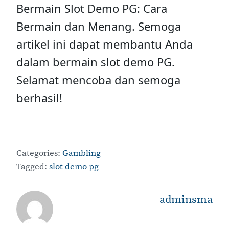
Bermain Slot Demo PG: Cara
Bermain dan Menang. Semoga
artikel ini dapat membantu Anda
dalam bermain slot demo PG.
Selamat mencoba dan semoga
berhasil!
Categories:
Gambling
Tagged:
slot demo pg
adminsma