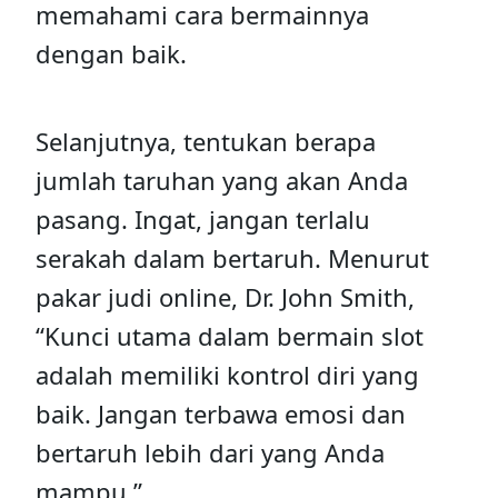
memahami cara bermainnya
dengan baik.
Selanjutnya, tentukan berapa
jumlah taruhan yang akan Anda
pasang. Ingat, jangan terlalu
serakah dalam bertaruh. Menurut
pakar judi online, Dr. John Smith,
“Kunci utama dalam bermain slot
adalah memiliki kontrol diri yang
baik. Jangan terbawa emosi dan
bertaruh lebih dari yang Anda
mampu.”