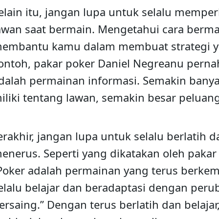
elain itu, jangan lupa untuk selalu memper
awan saat bermain. Mengetahui cara berma
embantu kamu dalam membuat strategi ya
ontoh, pakar poker Daniel Negreanu perna
dalah permainan informasi. Semakin bany
iliki tentang lawan, semakin besar pelua
erakhir, jangan lupa untuk selalu berlatih d
enerus. Seperti yang dikatakan oleh pakar p
Poker adalah permainan yang terus berke
elalu belajar dan beradaptasi dengan peru
ersaing.” Dengan terus berlatih dan belaj