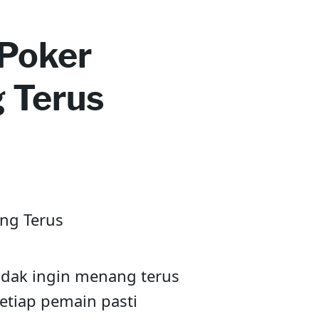
 Poker
 Terus
ng Terus
tidak ingin menang terus
etiap pemain pasti