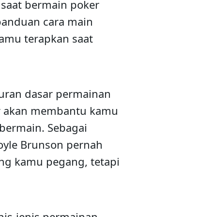
saat bermain poker
 panduan cara main
kamu terapkan saat
uran dasar permainan
sar akan membantu kamu
bermain. Sebagai
Doyle Brunson pernah
ng kamu pegang, tetapi
nis-jenis permainan