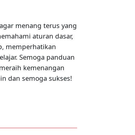
e agar menang terus yang
memahami aturan dasar,
up, memperhatikan
 belajar. Semoga panduan
 meraih kemenangan
ain dan semoga sukses!