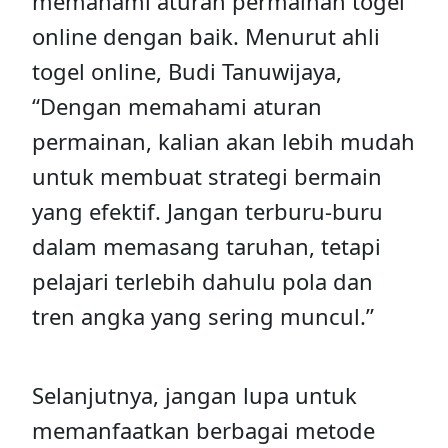
memahami aturan permainan togel
online dengan baik. Menurut ahli
togel online, Budi Tanuwijaya,
“Dengan memahami aturan
permainan, kalian akan lebih mudah
untuk membuat strategi bermain
yang efektif. Jangan terburu-buru
dalam memasang taruhan, tetapi
pelajari terlebih dahulu pola dan
tren angka yang sering muncul.”
Selanjutnya, jangan lupa untuk
memanfaatkan berbagai metode