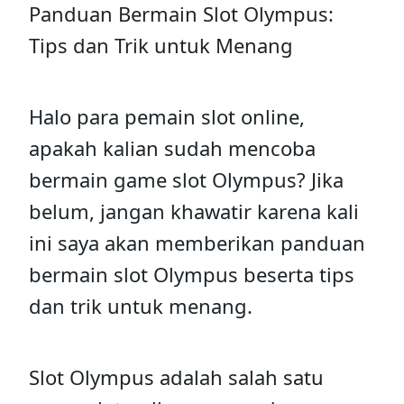
Panduan Bermain Slot Olympus:
Tips dan Trik untuk Menang
Halo para pemain slot online,
apakah kalian sudah mencoba
bermain game slot Olympus? Jika
belum, jangan khawatir karena kali
ini saya akan memberikan panduan
bermain slot Olympus beserta tips
dan trik untuk menang.
Slot Olympus adalah salah satu