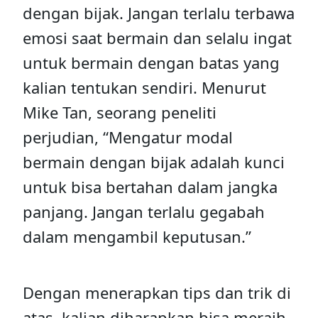
dengan bijak. Jangan terlalu terbawa
emosi saat bermain dan selalu ingat
untuk bermain dengan batas yang
kalian tentukan sendiri. Menurut
Mike Tan, seorang peneliti
perjudian, “Mengatur modal
bermain dengan bijak adalah kunci
untuk bisa bertahan dalam jangka
panjang. Jangan terlalu gegabah
dalam mengambil keputusan.”
Dengan menerapkan tips dan trik di
atas, kalian diharapkan bisa meraih