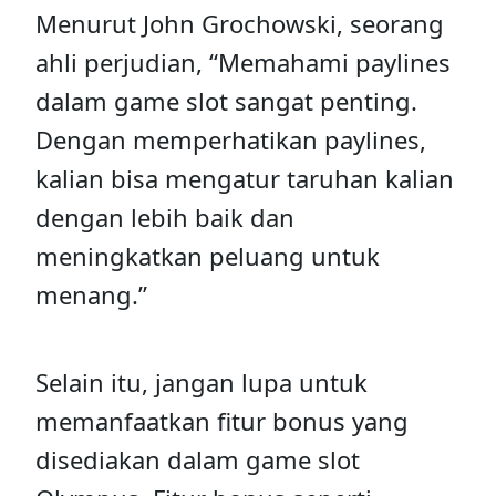
Menurut John Grochowski, seorang
ahli perjudian, “Memahami paylines
dalam game slot sangat penting.
Dengan memperhatikan paylines,
kalian bisa mengatur taruhan kalian
dengan lebih baik dan
meningkatkan peluang untuk
menang.”
Selain itu, jangan lupa untuk
memanfaatkan fitur bonus yang
disediakan dalam game slot