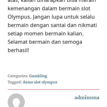
kemenangan dalam bermain slot
Olympus. Jangan lupa untuk selalu
bermain dengan santai dan nikmati
setiap momen bermain kalian.
Selamat bermain dan semoga
berhasil!
Categories:
Gambling
Tagged:
demo slot olympus
adminsma