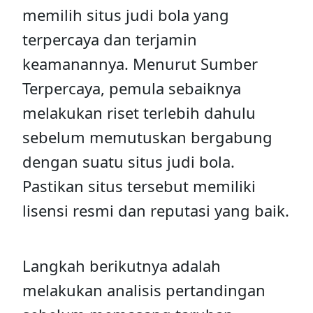
memilih situs judi bola yang
terpercaya dan terjamin
keamanannya. Menurut Sumber
Terpercaya, pemula sebaiknya
melakukan riset terlebih dahulu
sebelum memutuskan bergabung
dengan suatu situs judi bola.
Pastikan situs tersebut memiliki
lisensi resmi dan reputasi yang baik.
Langkah berikutnya adalah
melakukan analisis pertandingan