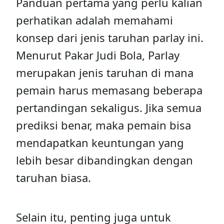
Panduan pertama yang perlu kalian
perhatikan adalah memahami
konsep dari jenis taruhan parlay ini.
Menurut Pakar Judi Bola, Parlay
merupakan jenis taruhan di mana
pemain harus memasang beberapa
pertandingan sekaligus. Jika semua
prediksi benar, maka pemain bisa
mendapatkan keuntungan yang
lebih besar dibandingkan dengan
taruhan biasa.
Selain itu, penting juga untuk