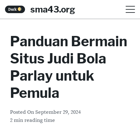
S
sma43.org
Dark
k
i
Panduan Bermain
p
t
Situs Judi Bola
o
c
Parlay untuk
o
Pemula
n
t
Posted On
September 29, 2024
e
2 min reading time
n
t