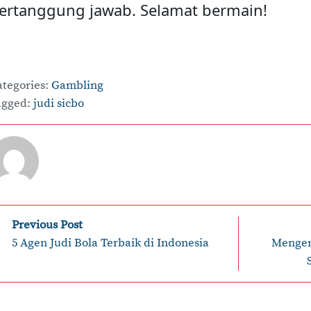
ertanggung jawab. Selamat bermain!
ategories:
Gambling
agged:
judi sicbo
Post
Previous Post
5 Agen Judi Bola Terbaik di Indonesia
Mengen
avigation