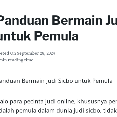
Panduan Bermain Ju
untuk Pemula
osted On
September 28, 2024
min reading time
anduan Bermain Judi Sicbo untuk Pemula
alo para pecinta judi online, khususnya pe
dalah pemula dalam dunia judi sicbo, tidak p