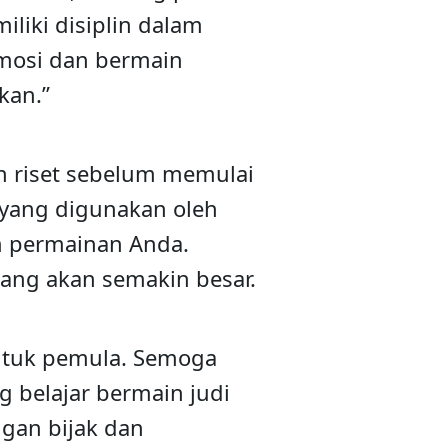
iliki disiplin dalam
mosi dan bermain
kan.”
an riset sebelum memulai
gi yang digunakan oleh
 permainan Anda.
ang akan semakin besar.
ntuk pemula. Semoga
g belajar bermain judi
ngan bijak dan