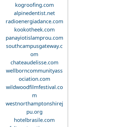
kogroofing.com
alpinedentist.net
radioenergiadance.com
kookotheek.com
panayiotislamprou.com
southcampusgateway.c
om
chateaudelisse.com
wellborncommunityass
ociation.com
wildwoodfilmfestival.co
m
westnorthamptonshirej
pu.org
hotelbrasile.com