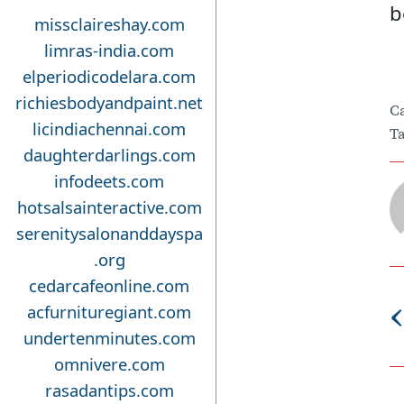
b
missclaireshay.com
limras-india.com
elperiodicodelara.com
richiesbodyandpaint.net
C
licindiachennai.com
T
daughterdarlings.com
infodeets.com
hotsalsainteractive.com
serenitysalonanddayspa
.org
cedarcafeonline.com
‹
acfurnituregiant.com
n
undertenminutes.com
omnivere.com
rasadantips.com