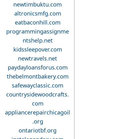
newtimbuktu.com
altronicsmfg.com
eatbaconhill.com
programmingassignme
ntshelp.net
kidssleepover.com
newtravels.net
paydayloansforus.com
thebelmontbakery.com
safewayclassic.com
countrysidewoodcrafts.
com
appliancerepairchicagoil
.org
ontariotbf.org