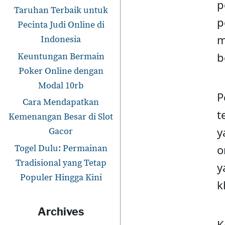
p
Taruhan Terbaik untuk
p
Pecinta Judi Online di
m
Indonesia
b
Keuntungan Bermain
Poker Online dengan
Modal 10rb
P
Cara Mendapatkan
t
Kemenangan Besar di Slot
y
Gacor
o
Togel Dulu: Permainan
Tradisional yang Tetap
y
Populer Hingga Kini
k
Archives
K