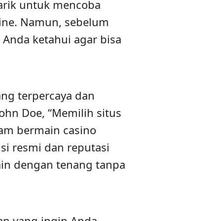
tarik untuk mencoba
line. Namun, sebelum
 Anda ketahui agar bisa
yang terpercaya dan
John Doe, “Memilih situs
lam bermain casino
nsi resmi dan reputasi
ain dengan tenang tanpa
an yang ingin Anda