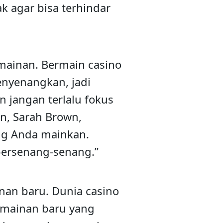
k agar bisa terhindar
mainan. Bermain casino
enyenangkan, jadi
 jangan terlalu fokus
an, Sarah Brown,
ang Anda mainkan.
 bersenang-senang.”
nan baru. Dunia casino
rmainan baru yang