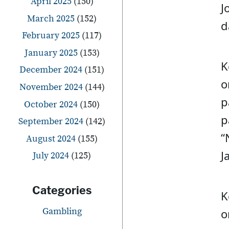
April 2025
(150)
J
March 2025
(152)
d
February 2025
(117)
January 2025
(153)
K
December 2024
(151)
o
November 2024
(144)
p
October 2024
(150)
p
September 2024
(142)
“
August 2024
(155)
J
July 2024
(125)
Categories
K
Gambling
o