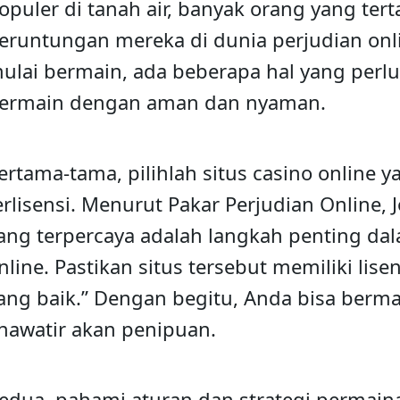
opuler di tanah air, banyak orang yang ter
eruntungan mereka di dunia perjudian on
ulai bermain, ada beberapa hal yang perlu
ermain dengan aman dan nyaman.
ertama-tama, pilihlah situs casino online 
erlisensi. Menurut Pakar Perjudian Online, 
ang terpercaya adalah langkah penting da
nline. Pastikan situs tersebut memiliki lise
ang baik.” Dengan begitu, Anda bisa berm
hawatir akan penipuan.
edua, pahami aturan dan strategi permain