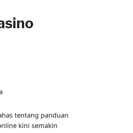
asino
a
bahas tentang panduan
online kini semakin