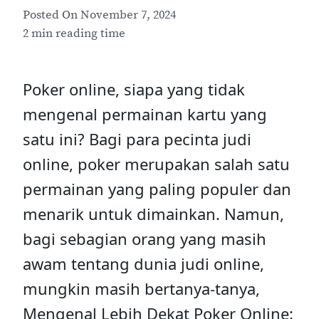
Posted On
November 7, 2024
2 min reading time
Poker online, siapa yang tidak
mengenal permainan kartu yang
satu ini? Bagi para pecinta judi
online, poker merupakan salah satu
permainan yang paling populer dan
menarik untuk dimainkan. Namun,
bagi sebagian orang yang masih
awam tentang dunia judi online,
mungkin masih bertanya-tanya,
Mengenal Lebih Dekat Poker Online: