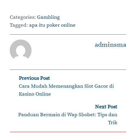
Categories:
Gambling
Tagged:
apa itu poker online
adminsma
Post
Previous Post
‹
Cara Mudah Memenangkan Slot Gacor di
navigation
Kasino Online
Next Post
›
Panduan Bermain di Wap Sbobet: Tips dan
Trik