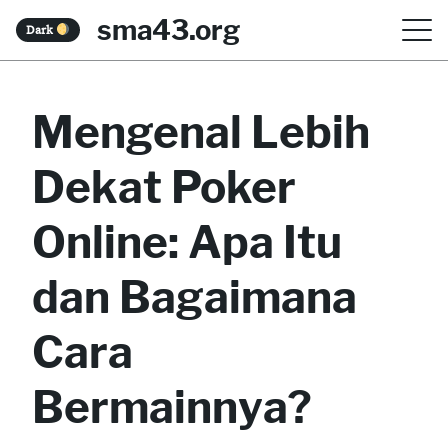
S
sma43.org
Dark
k
i
Mengenal Lebih
p
t
Dekat Poker
o
c
Online: Apa Itu
o
dan Bagaimana
n
t
Cara
e
Bermainnya?
n
t