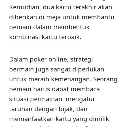
Kemudian, dua kartu terakhir akan
diberikan di meja untuk membantu
pemain dalam membentuk
kombinasi kartu terbaik.
Dalam poker online, strategi
bermain juga sangat diperlukan
untuk meraih kemenangan. Seorang
pemain harus dapat membaca
situasi permainan, mengatur
taruhan dengan bijak, dan
memanfaatkan kartu yang dimiliki