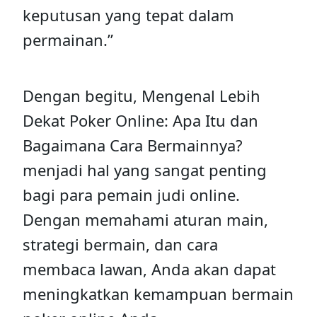
keputusan yang tepat dalam
permainan.”
Dengan begitu, Mengenal Lebih
Dekat Poker Online: Apa Itu dan
Bagaimana Cara Bermainnya?
menjadi hal yang sangat penting
bagi para pemain judi online.
Dengan memahami aturan main,
strategi bermain, dan cara
membaca lawan, Anda akan dapat
meningkatkan kemampuan bermain