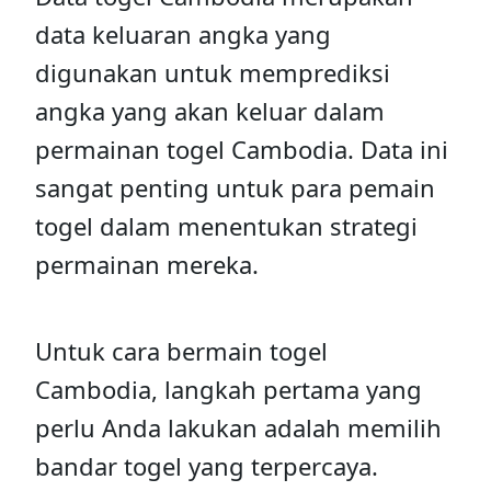
data keluaran angka yang
digunakan untuk memprediksi
angka yang akan keluar dalam
permainan togel Cambodia. Data ini
sangat penting untuk para pemain
togel dalam menentukan strategi
permainan mereka.
Untuk cara bermain togel
Cambodia, langkah pertama yang
perlu Anda lakukan adalah memilih
bandar togel yang terpercaya.