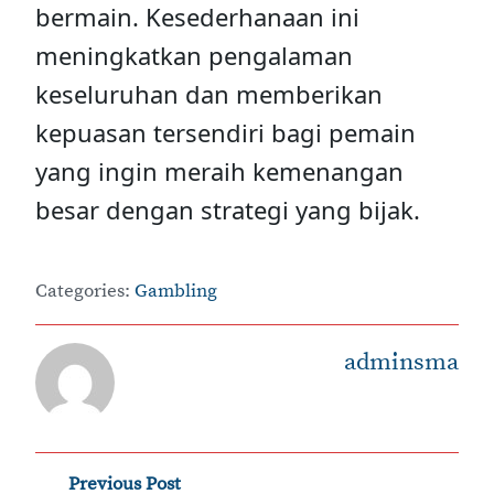
bermain. Kesederhanaan ini
meningkatkan pengalaman
keseluruhan dan memberikan
kepuasan tersendiri bagi pemain
yang ingin meraih kemenangan
besar dengan strategi yang bijak.
Categories:
Gambling
adminsma
Post
Previous Post