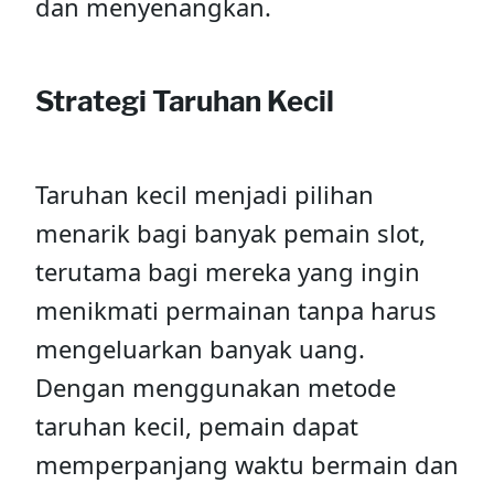
dan menyenangkan.
Strategi Taruhan Kecil
Taruhan kecil menjadi pilihan
menarik bagi banyak pemain slot,
terutama bagi mereka yang ingin
menikmati permainan tanpa harus
mengeluarkan banyak uang.
Dengan menggunakan metode
taruhan kecil, pemain dapat
memperpanjang waktu bermain dan