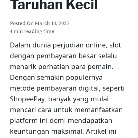
Taruhan Kecil
Posted On
March 14, 2025
4 min reading time
Dalam dunia perjudian online, slot
dengan pembayaran besar selalu
menarik perhatian para pemain.
Dengan semakin populernya
metode pembayaran digital, seperti
ShopeePay, banyak yang mulai
mencari cara untuk memanfaatkan
platform ini demi mendapatkan
keuntungan maksimal. Artikel ini