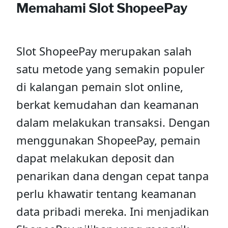
Memahami Slot ShopeePay
Slot ShopeePay merupakan salah
satu metode yang semakin populer
di kalangan pemain slot online,
berkat kemudahan dan keamanan
dalam melakukan transaksi. Dengan
menggunakan ShopeePay, pemain
dapat melakukan deposit dan
penarikan dana dengan cepat tanpa
perlu khawatir tentang keamanan
data pribadi mereka. Ini menjadikan