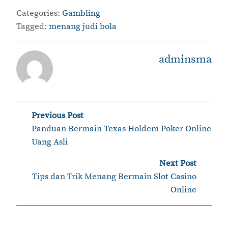
Categories:
Gambling
Tagged:
menang judi bola
adminsma
Post
Previous Post
‹
Panduan Bermain Texas Holdem Poker Online
navigation
Uang Asli
Next Post
›
Tips dan Trik Menang Bermain Slot Casino
Online