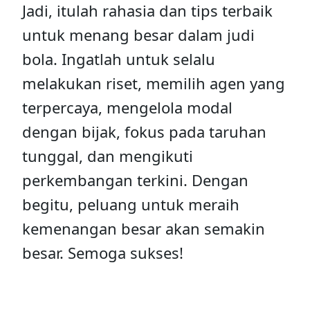
Jadi, itulah rahasia dan tips terbaik
untuk menang besar dalam judi
bola. Ingatlah untuk selalu
melakukan riset, memilih agen yang
terpercaya, mengelola modal
dengan bijak, fokus pada taruhan
tunggal, dan mengikuti
perkembangan terkini. Dengan
begitu, peluang untuk meraih
kemenangan besar akan semakin
besar. Semoga sukses!