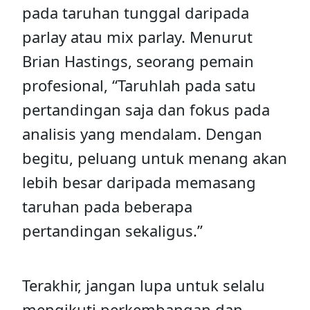
pada taruhan tunggal daripada
parlay atau mix parlay. Menurut
Brian Hastings, seorang pemain
profesional, “Taruhlah pada satu
pertandingan saja dan fokus pada
analisis yang mendalam. Dengan
begitu, peluang untuk menang akan
lebih besar daripada memasang
taruhan pada beberapa
pertandingan sekaligus.”
Terakhir, jangan lupa untuk selalu
mengikuti perkembangan dan