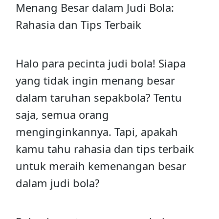
Menang Besar dalam Judi Bola:
Rahasia dan Tips Terbaik
Halo para pecinta judi bola! Siapa
yang tidak ingin menang besar
dalam taruhan sepakbola? Tentu
saja, semua orang
menginginkannya. Tapi, apakah
kamu tahu rahasia dan tips terbaik
untuk meraih kemenangan besar
dalam judi bola?