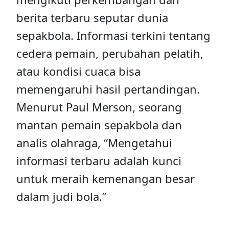
berita terbaru seputar dunia
sepakbola. Informasi terkini tentang
cedera pemain, perubahan pelatih,
atau kondisi cuaca bisa
memengaruhi hasil pertandingan.
Menurut Paul Merson, seorang
mantan pemain sepakbola dan
analis olahraga, “Mengetahui
informasi terbaru adalah kunci
untuk meraih kemenangan besar
dalam judi bola.”