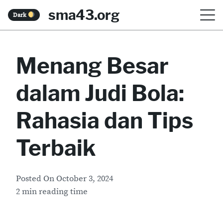
S
sma43.org
Dark
k
i
Menang Besar
p
t
dalam Judi Bola:
o
c
Rahasia dan Tips
o
Terbaik
n
t
Posted On
October 3, 2024
e
2 min reading time
n
t