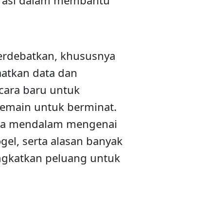
perasi dalam membantu
.
perdebatkan, khususnya
aatkan data dan
cara baru untuk
emain untuk berminat.
cara mendalam mengenai
gel, serta alasan banyak
ngkatkan peluang untuk