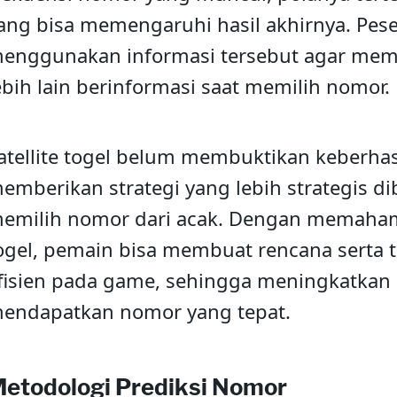
ang bisa memengaruhi hasil akhirnya. Peser
enggunakan informasi tersebut agar mem
ebih lain berinformasi saat memilih nomor.
atellite togel belum membuktikan keberhasil
emberikan strategi yang lebih strategis 
emilih nomor dari acak. Dengan memahami 
ogel, pemain bisa membuat rencana serta t
fisien pada game, sehingga meningkatkan
endapatkan nomor yang tepat.
etodologi Prediksi Nomor