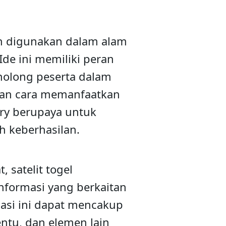
an digunakan dalam alam
de ini memiliki peran
nolong peserta dalam
gan cara memanfaatkan
tery berupaya untuk
 keberhasilan.
 satelit togel
formasi yang berkaitan
masi ini dapat mencakup
ntu, dan elemen lain