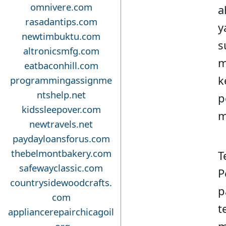
omnivere.com
a
rasadantips.com
y
newtimbuktu.com
s
altronicsmfg.com
m
eatbaconhill.com
k
programmingassignme
ntshelp.net
p
kidssleepover.com
m
newtravels.net
paydayloansforus.com
thebelmontbakery.com
T
safewayclassic.com
P
countrysidewoodcrafts.
p
com
t
appliancerepairchicagoil