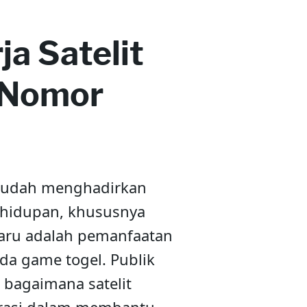
a Satelit
 Nomor
i sudah menghadirkan
ehidupan, khususnya
aru adalah pemanfaatan
a game togel. Publik
bagaimana satelit