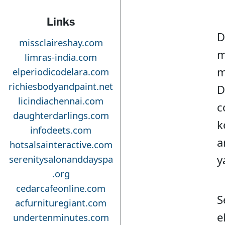
Links
D
missclaireshay.com
m
limras-india.com
m
elperiodicodelara.com
richiesbodyandpaint.net
D
licindiachennai.com
c
daughterdarlings.com
k
infodeets.com
a
hotsalsainteractive.com
y
serenitysalonanddayspa
.org
cedarcafeonline.com
S
acfurnituregiant.com
e
undertenminutes.com