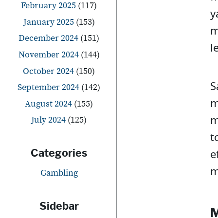
February 2025
(117)
y
January 2025
(153)
m
December 2024
(151)
l
November 2024
(144)
October 2024
(150)
S
September 2024
(142)
m
August 2024
(155)
m
July 2024
(125)
t
Categories
e
m
Gambling
Sidebar
M