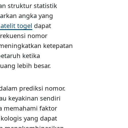
struktur statistik
sarkan angka yang
satelit togel
dapat
rekuensi nomor
meningkatkan ketepatan
etaruh ketika
uang lebih besar.
 dalam prediksi nomor.
tau keyakinan sendiri
ba memahami faktor
ikologis yang dapat