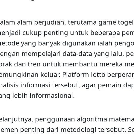
alam alam perjudian, terutama game togel,
enjadi cukup penting untuk beberapa pem
etode yang banyak digunakan ialah pengo
engan mempelajari data-data yang lalu,
orak dan tren untuk membantu mereka m
emungkinan keluar. Platform lotto berper
nalisis informasi tersebut, agar pemain 
ang lebih informasional.
elanjutnya, penggunaan algoritma matem
lemen penting dari metodologi tersebut. S