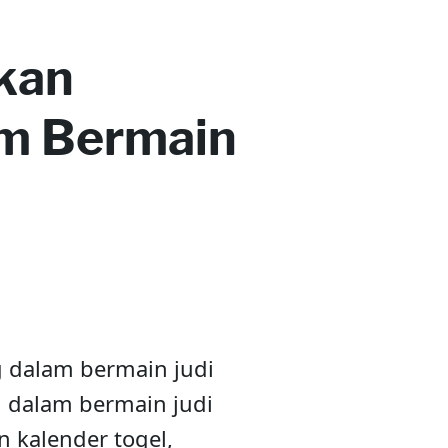
kan
am Bermain
g dalam bermain judi
 dalam bermain judi
 kalender togel,