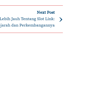
Next Post
›
ebih Jauh Tentang Slot Link:
ejarah dan Perkembangannya