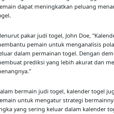
emain dapat meningkatkan peluang mena
ogel.
enurut pakar judi togel, John Doe, “Kalend
embantu pemain untuk menganalisis pola
eluar dalam permainan togel. Dengan dem
embuat prediksi yang lebih akurat dan m
enangnya.”
alam bermain judi togel, kalender togel 
emain untuk mengatur strategi bermainny
ngka yang sering keluar dalam kalender to