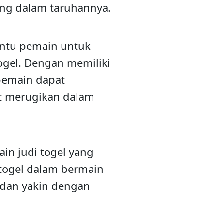
ng dalam taruhannya.
antu pemain untuk
ogel. Dengan memiliki
 pemain dapat
t merugikan dalam
in judi togel yang
ogel dalam bermain
i dan yakin dengan