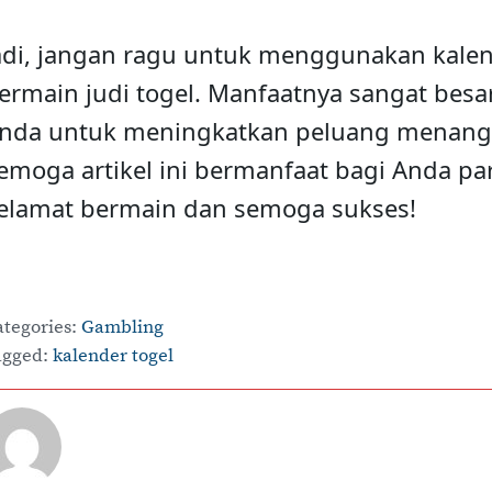
adi, jangan ragu untuk menggunakan kalen
ermain judi togel. Manfaatnya sangat be
nda untuk meningkatkan peluang menang 
emoga artikel ini bermanfaat bagi Anda par
elamat bermain dan semoga sukses!
ategories:
Gambling
agged:
kalender togel