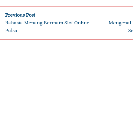
Post
Previous Post
Rahasia Menang Bermain Slot Online
Mengenal L
avigation
Pulsa
S