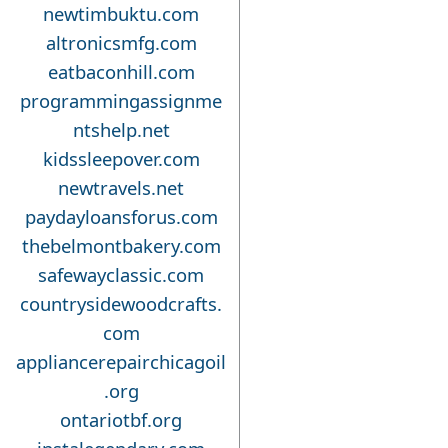
newtimbuktu.com
altronicsmfg.com
eatbaconhill.com
programmingassignme
ntshelp.net
kidssleepover.com
newtravels.net
paydayloansforus.com
thebelmontbakery.com
safewayclassic.com
countrysidewoodcrafts.
com
appliancerepairchicagoil
.org
ontariotbf.org