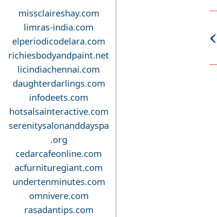
missclaireshay.com
limras-india.com
‹
elperiodicodelara.com
n
richiesbodyandpaint.net
licindiachennai.com
daughterdarlings.com
infodeets.com
hotsalsainteractive.com
serenitysalonanddayspa
.org
cedarcafeonline.com
acfurnituregiant.com
undertenminutes.com
omnivere.com
rasadantips.com