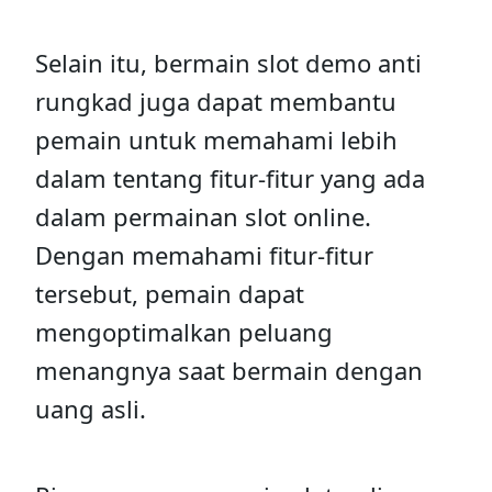
Selain itu, bermain slot demo anti
rungkad juga dapat membantu
pemain untuk memahami lebih
dalam tentang fitur-fitur yang ada
dalam permainan slot online.
Dengan memahami fitur-fitur
tersebut, pemain dapat
mengoptimalkan peluang
menangnya saat bermain dengan
uang asli.