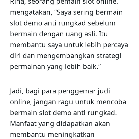
Rina, seorang pemain slot online,
mengatakan, “Saya sering bermain
slot demo anti rungkad sebelum
bermain dengan uang asli. Itu
membantu saya untuk lebih percaya
diri dan mengembangkan strategi
permainan yang lebih baik.”
Jadi, bagi para penggemar judi
online, jangan ragu untuk mencoba
bermain slot demo anti rungkad.
Manfaat yang didapatkan akan
membantu meningkatkan