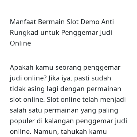
Manfaat Bermain Slot Demo Anti
Rungkad untuk Penggemar Judi
Online
Apakah kamu seorang penggemar
judi online? Jika iya, pasti sudah
tidak asing lagi dengan permainan
slot online. Slot online telah menjadi
salah satu permainan yang paling
populer di kalangan penggemar judi
online. Namun, tahukah kamu