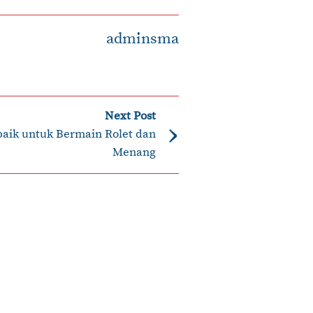
adminsma
Next Post
›
baik untuk Bermain Rolet dan
Menang