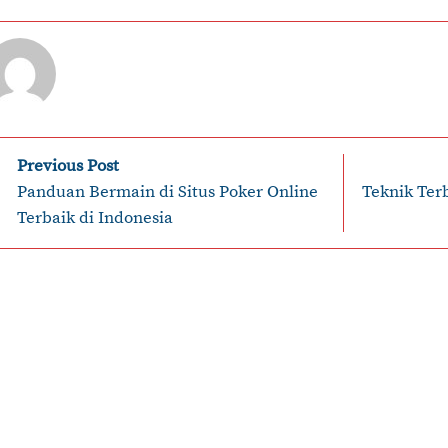
Post
Previous Post
Panduan Bermain di Situs Poker Online
Teknik Ter
avigation
Terbaik di Indonesia