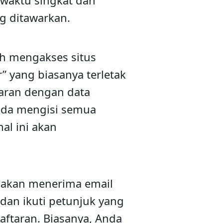
waktu singkat dan
g ditawarkan.
ah mengakses situs
r” yang biasanya terletak
taran dengan data
Anda mengisi semua
al ini akan
a akan menerima email
 dan ikuti petunjuk yang
aftaran. Biasanya, Anda