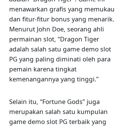
menawarkan grafis yang memukau
dan fitur-fitur bonus yang menarik.
Menurut John Doe, seorang ahli
permainan slot, “Dragon Tiger
adalah salah satu game demo slot
PG yang paling diminati oleh para
pemain karena tingkat
kemenangannya yang tinggi.”
Selain itu, “Fortune Gods” juga
merupakan salah satu kumpulan
game demo slot PG terbaik yang