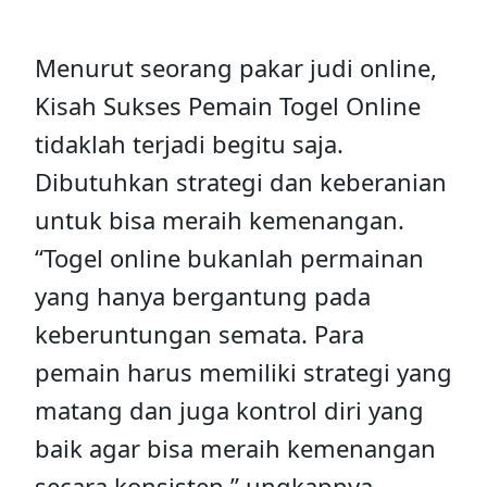
Menurut seorang pakar judi online,
Kisah Sukses Pemain Togel Online
tidaklah terjadi begitu saja.
Dibutuhkan strategi dan keberanian
untuk bisa meraih kemenangan.
“Togel online bukanlah permainan
yang hanya bergantung pada
keberuntungan semata. Para
pemain harus memiliki strategi yang
matang dan juga kontrol diri yang
baik agar bisa meraih kemenangan
secara konsisten,” ungkapnya.