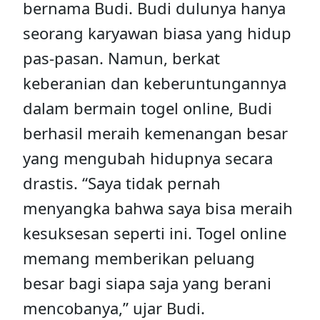
bernama Budi. Budi dulunya hanya
seorang karyawan biasa yang hidup
pas-pasan. Namun, berkat
keberanian dan keberuntungannya
dalam bermain togel online, Budi
berhasil meraih kemenangan besar
yang mengubah hidupnya secara
drastis. “Saya tidak pernah
menyangka bahwa saya bisa meraih
kesuksesan seperti ini. Togel online
memang memberikan peluang
besar bagi siapa saja yang berani
mencobanya,” ujar Budi.