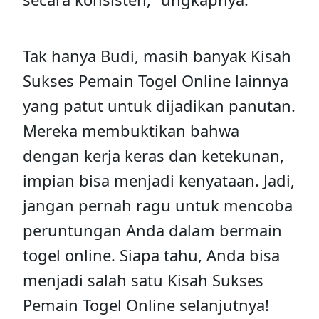
Tak hanya Budi, masih banyak Kisah
Sukses Pemain Togel Online lainnya
yang patut untuk dijadikan panutan.
Mereka membuktikan bahwa
dengan kerja keras dan ketekunan,
impian bisa menjadi kenyataan. Jadi,
jangan pernah ragu untuk mencoba
peruntungan Anda dalam bermain
togel online. Siapa tahu, Anda bisa
menjadi salah satu Kisah Sukses
Pemain Togel Online selanjutnya!