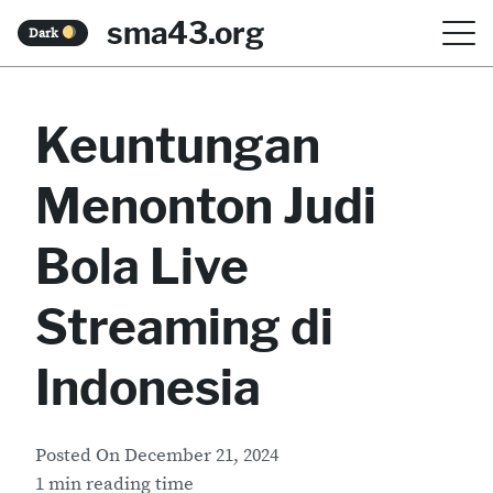
S
sma43.org
Dark
k
i
Keuntungan
p
t
Menonton Judi
o
c
Bola Live
o
Streaming di
n
t
Indonesia
e
n
Posted On
December 21, 2024
t
1 min reading time