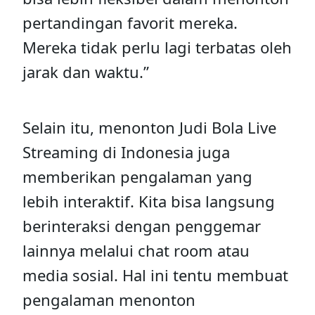
pertandingan favorit mereka.
Mereka tidak perlu lagi terbatas oleh
jarak dan waktu.”
Selain itu, menonton Judi Bola Live
Streaming di Indonesia juga
memberikan pengalaman yang
lebih interaktif. Kita bisa langsung
berinteraksi dengan penggemar
lainnya melalui chat room atau
media sosial. Hal ini tentu membuat
pengalaman menonton