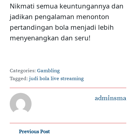
Nikmati semua keuntungannya dan
jadikan pengalaman menonton
pertandingan bola menjadi lebih
menyenangkan dan seru!
Categories:
Gambling
Tagged:
judi bola live streaming
adminsma
Post
Previous Post