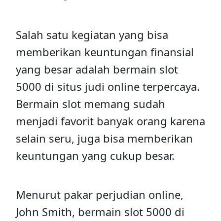
Salah satu kegiatan yang bisa
memberikan keuntungan finansial
yang besar adalah bermain slot
5000 di situs judi online terpercaya.
Bermain slot memang sudah
menjadi favorit banyak orang karena
selain seru, juga bisa memberikan
keuntungan yang cukup besar.
Menurut pakar perjudian online,
John Smith, bermain slot 5000 di