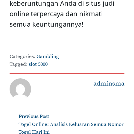
keberuntungan Anda di situs judi
online terpercaya dan nikmati
semua keuntungannya!
Categories:
Gambling
Tagged:
slot 5000
adminsma
Post
Previous Post
‹
Togel Online: Analisis Keluaran Semua Nomor
navigation
Togel Hari Ini