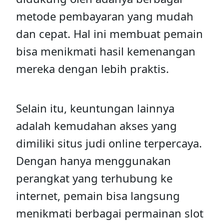
metode pembayaran yang mudah
dan cepat. Hal ini membuat pemain
bisa menikmati hasil kemenangan
mereka dengan lebih praktis.
Selain itu, keuntungan lainnya
adalah kemudahan akses yang
dimiliki situs judi online terpercaya.
Dengan hanya menggunakan
perangkat yang terhubung ke
internet, pemain bisa langsung
menikmati berbagai permainan slot