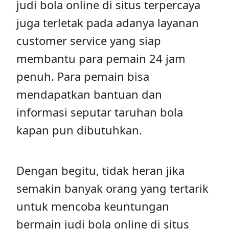
judi bola online di situs terpercaya
juga terletak pada adanya layanan
customer service yang siap
membantu para pemain 24 jam
penuh. Para pemain bisa
mendapatkan bantuan dan
informasi seputar taruhan bola
kapan pun dibutuhkan.
Dengan begitu, tidak heran jika
semakin banyak orang yang tertarik
untuk mencoba keuntungan
bermain judi bola online di situs