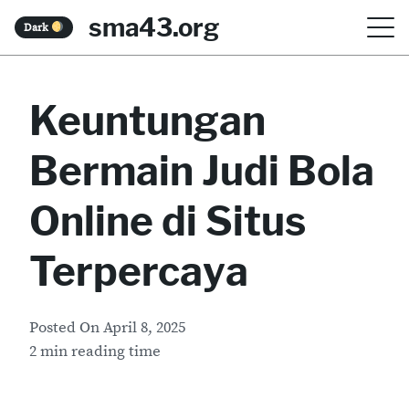
S
sma43.org
Dark
k
i
Keuntungan
p
t
Bermain Judi Bola
o
c
Online di Situs
o
Terpercaya
n
t
Posted On
April 8, 2025
e
2 min reading time
n
t