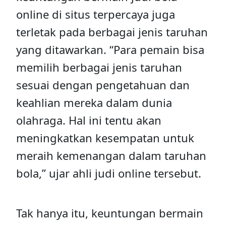
online di situs terpercaya juga
terletak pada berbagai jenis taruhan
yang ditawarkan. “Para pemain bisa
memilih berbagai jenis taruhan
sesuai dengan pengetahuan dan
keahlian mereka dalam dunia
olahraga. Hal ini tentu akan
meningkatkan kesempatan untuk
meraih kemenangan dalam taruhan
bola,” ujar ahli judi online tersebut.
Tak hanya itu, keuntungan bermain