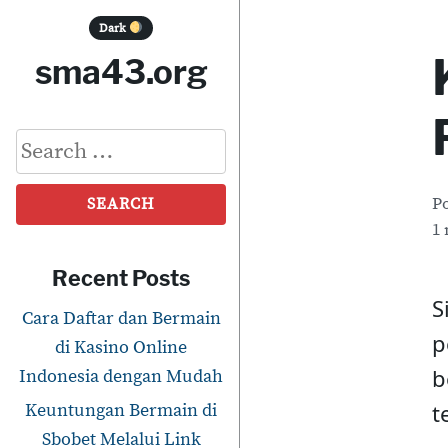
S
Dark
k
sma43.org
i
p
Search
t
for:
o
P
c
1 
o
Recent Posts
n
S
Cara Daftar dan Bermain
t
p
di Kasino Online
e
b
Indonesia dengan Mudah
n
t
Keuntungan Bermain di
t
Sbobet Melalui Link