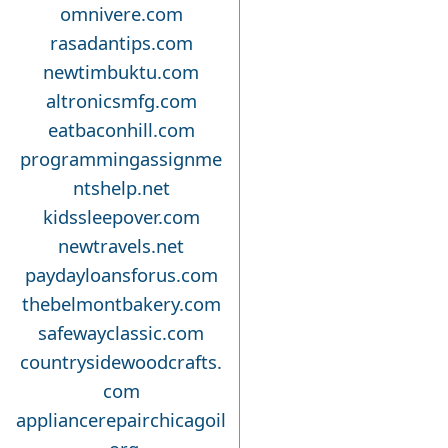
omnivere.com
rasadantips.com
newtimbuktu.com
altronicsmfg.com
eatbaconhill.com
programmingassignme
ntshelp.net
kidssleepover.com
newtravels.net
paydayloansforus.com
thebelmontbakery.com
safewayclassic.com
countrysidewoodcrafts.
com
appliancerepairchicagoil