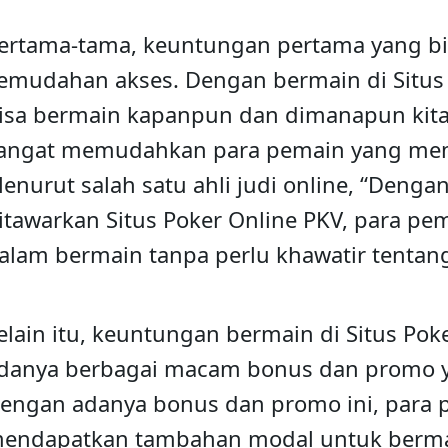
ertama-tama, keuntungan pertama yang bis
emudahan akses. Dengan bermain di Situs P
isa bermain kapanpun dan dimanapun kita i
angat memudahkan para pemain yang memil
enurut salah satu ahli judi online, “Deng
itawarkan Situs Poker Online PKV, para pem
alam bermain tanpa perlu khawatir tentan
elain itu, keuntungan bermain di Situs Pok
danya berbagai macam bonus dan promo y
engan adanya bonus dan promo ini, para 
endapatkan tambahan modal untuk bermai