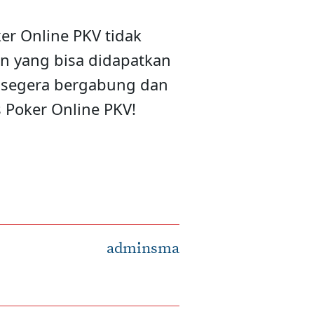
er Online PKV tidak
in yang bisa didapatkan
o segera bergabung dan
 Poker Online PKV!
adminsma