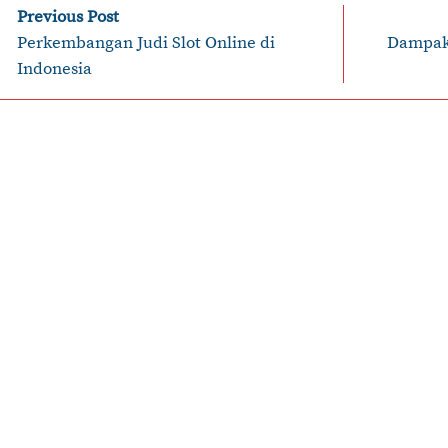
Post
Previous Post
Perkembangan Judi Slot Online di
Dampak 
avigation
Indonesia