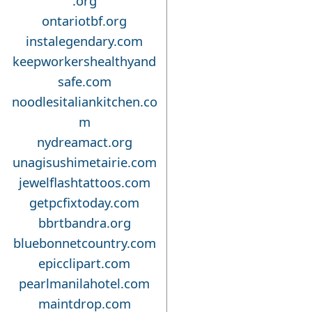
.org
ontariotbf.org
instalegendary.com
keepworkershealthyand
safe.com
noodlesitaliankitchen.co
m
nydreamact.org
unagisushimetairie.com
jewelflashtattoos.com
getpcfixtoday.com
bbrtbandra.org
bluebonnetcountry.com
epicclipart.com
pearlmanilahotel.com
maintdrop.com