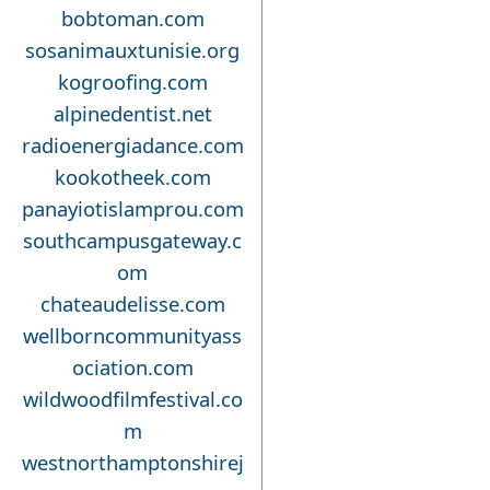
bobtoman.com
sosanimauxtunisie.org
kogroofing.com
alpinedentist.net
radioenergiadance.com
kookotheek.com
panayiotislamprou.com
southcampusgateway.c
om
chateaudelisse.com
wellborncommunityass
ociation.com
wildwoodfilmfestival.co
m
westnorthamptonshirej