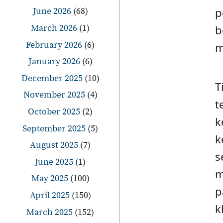
p
June 2026
(68)
March 2026
(1)
b
February 2026
(6)
m
January 2026
(6)
December 2025
(10)
T
November 2025
(4)
t
October 2025
(2)
k
September 2025
(5)
k
August 2025
(7)
s
June 2025
(1)
m
May 2025
(100)
p
April 2025
(150)
k
March 2025
(152)