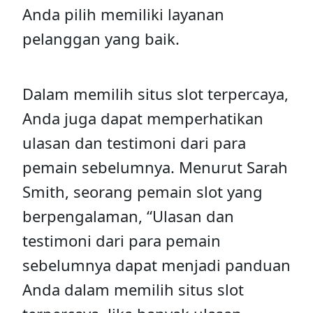
Anda pilih memiliki layanan
pelanggan yang baik.
Dalam memilih situs slot terpercaya,
Anda juga dapat memperhatikan
ulasan dan testimoni dari para
pemain sebelumnya. Menurut Sarah
Smith, seorang pemain slot yang
berpengalaman, “Ulasan dan
testimoni dari para pemain
sebelumnya dapat menjadi panduan
Anda dalam memilih situs slot