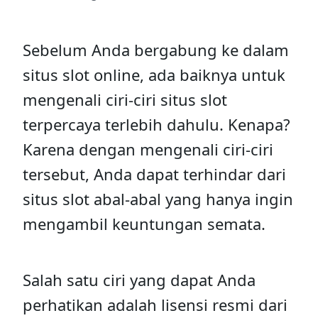
Sebelum Anda bergabung ke dalam
situs slot online, ada baiknya untuk
mengenali ciri-ciri situs slot
terpercaya terlebih dahulu. Kenapa?
Karena dengan mengenali ciri-ciri
tersebut, Anda dapat terhindar dari
situs slot abal-abal yang hanya ingin
mengambil keuntungan semata.
Salah satu ciri yang dapat Anda
perhatikan adalah lisensi resmi dari