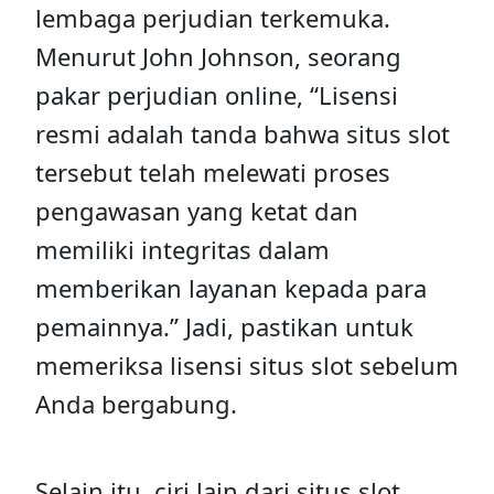
lembaga perjudian terkemuka.
Menurut John Johnson, seorang
pakar perjudian online, “Lisensi
resmi adalah tanda bahwa situs slot
tersebut telah melewati proses
pengawasan yang ketat dan
memiliki integritas dalam
memberikan layanan kepada para
pemainnya.” Jadi, pastikan untuk
memeriksa lisensi situs slot sebelum
Anda bergabung.
Selain itu, ciri lain dari situs slot