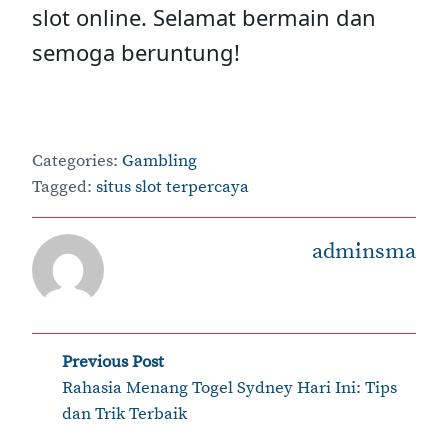
slot online. Selamat bermain dan
semoga beruntung!
Categories:
Gambling
Tagged:
situs slot terpercaya
adminsma
Post
Previous Post
‹
Rahasia Menang Togel Sydney Hari Ini: Tips
navigation
dan Trik Terbaik