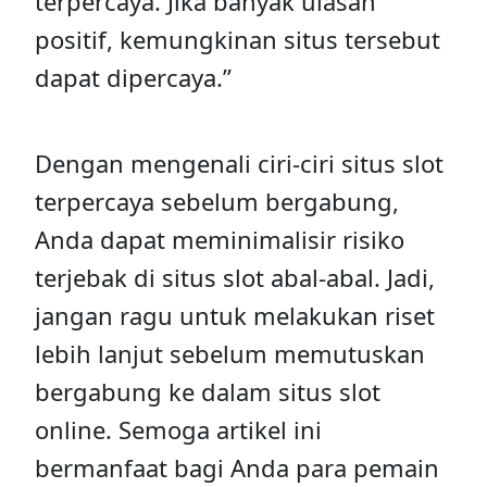
terpercaya. Jika banyak ulasan
positif, kemungkinan situs tersebut
dapat dipercaya.”
Dengan mengenali ciri-ciri situs slot
terpercaya sebelum bergabung,
Anda dapat meminimalisir risiko
terjebak di situs slot abal-abal. Jadi,
jangan ragu untuk melakukan riset
lebih lanjut sebelum memutuskan
bergabung ke dalam situs slot
online. Semoga artikel ini
bermanfaat bagi Anda para pemain