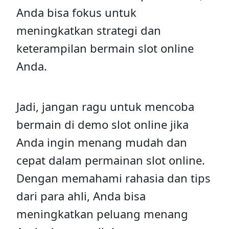
Anda bisa fokus untuk
meningkatkan strategi dan
keterampilan bermain slot online
Anda.
Jadi, jangan ragu untuk mencoba
bermain di demo slot online jika
Anda ingin menang mudah dan
cepat dalam permainan slot online.
Dengan memahami rahasia dan tips
dari para ahli, Anda bisa
meningkatkan peluang menang