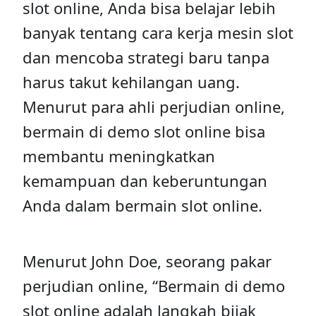
slot online, Anda bisa belajar lebih
banyak tentang cara kerja mesin slot
dan mencoba strategi baru tanpa
harus takut kehilangan uang.
Menurut para ahli perjudian online,
bermain di demo slot online bisa
membantu meningkatkan
kemampuan dan keberuntungan
Anda dalam bermain slot online.
Menurut John Doe, seorang pakar
perjudian online, “Bermain di demo
slot online adalah langkah bijak