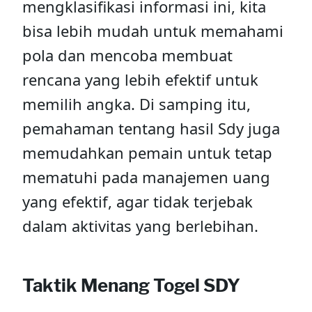
mengklasifikasi informasi ini, kita
bisa lebih mudah untuk memahami
pola dan mencoba membuat
rencana yang lebih efektif untuk
memilih angka. Di samping itu,
pemahaman tentang hasil Sdy juga
memudahkan pemain untuk tetap
mematuhi pada manajemen uang
yang efektif, agar tidak terjebak
dalam aktivitas yang berlebihan.
Taktik Menang Togel SDY