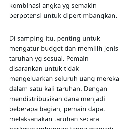
kombinasi angka yg semakin
berpotensi untuk dipertimbangkan.
Di samping itu, penting untuk
mengatur budget dan memilih jenis
taruhan yg sesuai. Pemain
disarankan untuk tidak
mengeluarkan seluruh uang mereka
dalam satu kali taruhan. Dengan
mendistribusikan dana menjadi
beberapa bagian, pemain dapat
melaksanakan taruhan secara
berkesinambungan tanpa menjadi