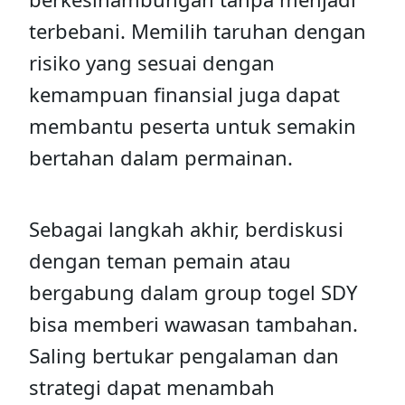
terbebani. Memilih taruhan dengan
risiko yang sesuai dengan
kemampuan finansial juga dapat
membantu peserta untuk semakin
bertahan dalam permainan.
Sebagai langkah akhir, berdiskusi
dengan teman pemain atau
bergabung dalam group togel SDY
bisa memberi wawasan tambahan.
Saling bertukar pengalaman dan
strategi dapat menambah