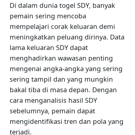
Di dalam dunia togel SDY, banyak
pemain sering mencoba
mempelajari corak keluaran demi
meningkatkan peluang dirinya. Data
lama keluaran SDY dapat
menghadirkan wawasan penting
mengenai angka-angka yang sering
sering tampil dan yang mungkin
bakal tiba di masa depan. Dengan
cara menganalisis hasil SDY
sebelumnya, pemain dapat
mengidentifikasi tren dan pola yang
terjadi.