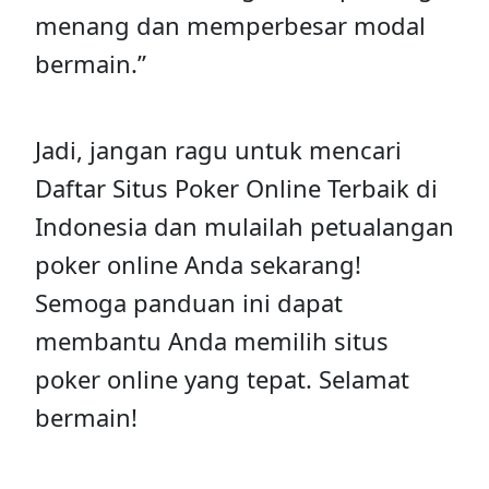
menang dan memperbesar modal
bermain.”
Jadi, jangan ragu untuk mencari
Daftar Situs Poker Online Terbaik di
Indonesia dan mulailah petualangan
poker online Anda sekarang!
Semoga panduan ini dapat
membantu Anda memilih situs
poker online yang tepat. Selamat
bermain!