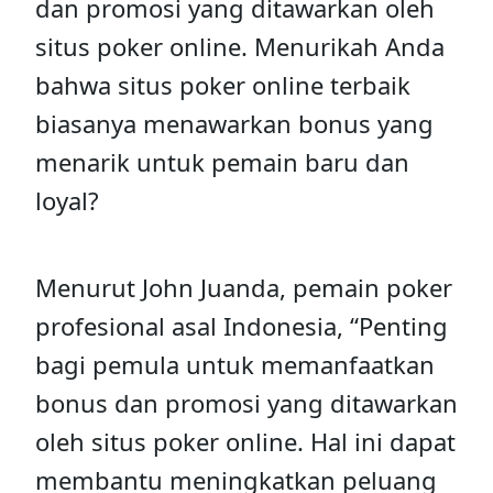
dan promosi yang ditawarkan oleh
situs poker online. Menurikah Anda
bahwa situs poker online terbaik
biasanya menawarkan bonus yang
menarik untuk pemain baru dan
loyal?
Menurut John Juanda, pemain poker
profesional asal Indonesia, “Penting
bagi pemula untuk memanfaatkan
bonus dan promosi yang ditawarkan
oleh situs poker online. Hal ini dapat
membantu meningkatkan peluang