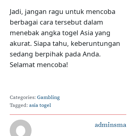
Jadi, jangan ragu untuk mencoba
berbagai cara tersebut dalam
menebak angka togel Asia yang
akurat. Siapa tahu, keberuntungan
sedang berpihak pada Anda.
Selamat mencoba!
Categories:
Gambling
Tagged:
asia togel
adminsma