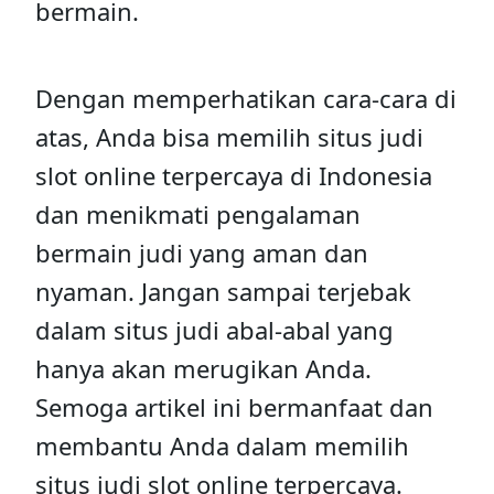
bermain.
Dengan memperhatikan cara-cara di
atas, Anda bisa memilih situs judi
slot online terpercaya di Indonesia
dan menikmati pengalaman
bermain judi yang aman dan
nyaman. Jangan sampai terjebak
dalam situs judi abal-abal yang
hanya akan merugikan Anda.
Semoga artikel ini bermanfaat dan
membantu Anda dalam memilih
situs judi slot online terpercaya.