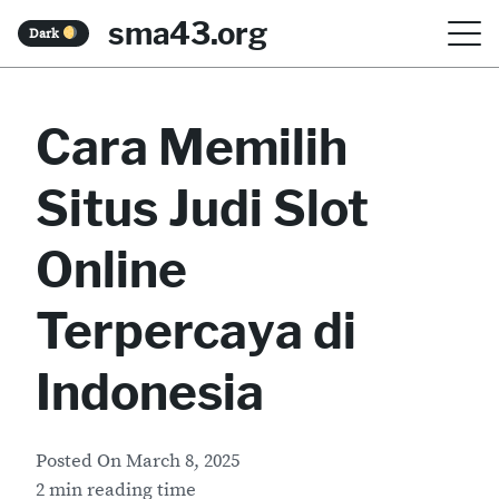
S
sma43.org
Dark
k
i
Cara Memilih
p
t
Situs Judi Slot
o
c
Online
o
Terpercaya di
n
t
Indonesia
e
n
Posted On
March 8, 2025
t
2 min reading time