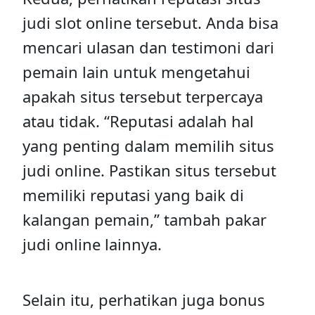
judi slot online tersebut. Anda bisa
mencari ulasan dan testimoni dari
pemain lain untuk mengetahui
apakah situs tersebut terpercaya
atau tidak. “Reputasi adalah hal
yang penting dalam memilih situs
judi online. Pastikan situs tersebut
memiliki reputasi yang baik di
kalangan pemain,” tambah pakar
judi online lainnya.
Selain itu, perhatikan juga bonus