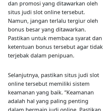
dan promosi yang ditawarkan oleh
situs judi slot online tersebut.
Namun, jangan terlalu tergiur oleh
bonus besar yang ditawarkan.
Pastikan untuk membaca syarat dan
ketentuan bonus tersebut agar tidak
terjebak dalam penipuan.
Selanjutnya, pastikan situs judi slot
online tersebut memiliki sistem
keamanan yang baik. “Keamanan
adalah hal yang paling penting
dalam bermain judi online. Pastikan