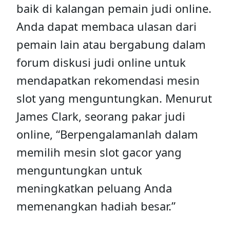
baik di kalangan pemain judi online.
Anda dapat membaca ulasan dari
pemain lain atau bergabung dalam
forum diskusi judi online untuk
mendapatkan rekomendasi mesin
slot yang menguntungkan. Menurut
James Clark, seorang pakar judi
online, “Berpengalamanlah dalam
memilih mesin slot gacor yang
menguntungkan untuk
meningkatkan peluang Anda
memenangkan hadiah besar.”