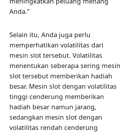
meningkatkan peluang menang
Anda.”
Selain itu, Anda juga perlu
memperhatikan volatilitas dari
mesin slot tersebut. Volatilitas
menentukan seberapa sering mesin
slot tersebut memberikan hadiah
besar. Mesin slot dengan volatilitas
tinggi cenderung memberikan
hadiah besar namun jarang,
sedangkan mesin slot dengan
volatilitas rendah cenderung