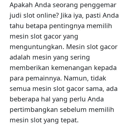
Apakah Anda seorang penggemar
judi slot online? Jika iya, pasti Anda
tahu betapa pentingnya memilih
mesin slot gacor yang
menguntungkan. Mesin slot gacor
adalah mesin yang sering
memberikan kemenangan kepada
para pemainnya. Namun, tidak
semua mesin slot gacor sama, ada
beberapa hal yang perlu Anda
pertimbangkan sebelum memilih
mesin slot yang tepat.