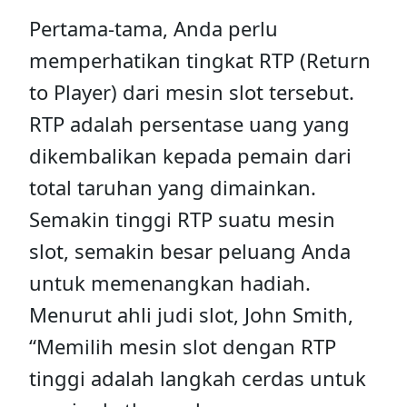
Pertama-tama, Anda perlu
memperhatikan tingkat RTP (Return
to Player) dari mesin slot tersebut.
RTP adalah persentase uang yang
dikembalikan kepada pemain dari
total taruhan yang dimainkan.
Semakin tinggi RTP suatu mesin
slot, semakin besar peluang Anda
untuk memenangkan hadiah.
Menurut ahli judi slot, John Smith,
“Memilih mesin slot dengan RTP
tinggi adalah langkah cerdas untuk