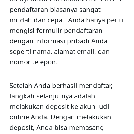
pendaftaran biasanya sangat
mudah dan cepat. Anda hanya perlu
mengisi formulir pendaftaran
dengan informasi pribadi Anda
seperti nama, alamat email, dan
nomor telepon.
Setelah Anda berhasil mendaftar,
langkah selanjutnya adalah
melakukan deposit ke akun judi
online Anda. Dengan melakukan
deposit, Anda bisa memasang