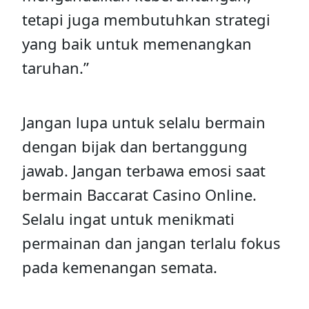
tetapi juga membutuhkan strategi
yang baik untuk memenangkan
taruhan.”
Jangan lupa untuk selalu bermain
dengan bijak dan bertanggung
jawab. Jangan terbawa emosi saat
bermain Baccarat Casino Online.
Selalu ingat untuk menikmati
permainan dan jangan terlalu fokus
pada kemenangan semata.