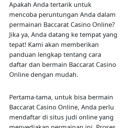
Apakah Anda tertarik untuk
mencoba peruntungan Anda dalam
permainan Baccarat Casino Online?
Jika ya, Anda datang ke tempat yang
tepat! Kami akan memberikan
panduan lengkap tentang cara
daftar dan bermain Baccarat Casino
Online dengan mudah.
Pertama-tama, untuk bisa bermain
Baccarat Casino Online, Anda perlu
mendaftar di situs judi online yang
menyediakan permainan ini. Proses