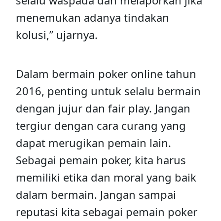
selalu waspada dan melaporkan jika
menemukan adanya tindakan
kolusi,” ujarnya.
Dalam bermain poker online tahun
2016, penting untuk selalu bermain
dengan jujur dan fair play. Jangan
tergiur dengan cara curang yang
dapat merugikan pemain lain.
Sebagai pemain poker, kita harus
memiliki etika dan moral yang baik
dalam bermain. Jangan sampai
reputasi kita sebagai pemain poker