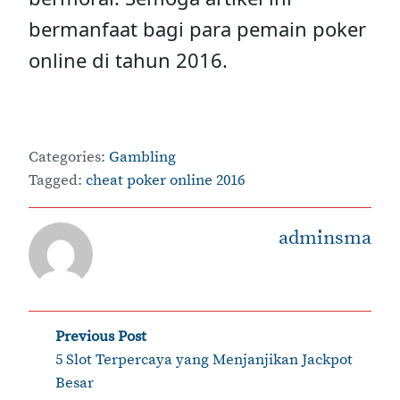
bermanfaat bagi para pemain poker
online di tahun 2016.
Categories:
Gambling
Tagged:
cheat poker online 2016
adminsma
Post
Previous Post
‹
5 Slot Terpercaya yang Menjanjikan Jackpot
navigation
Besar