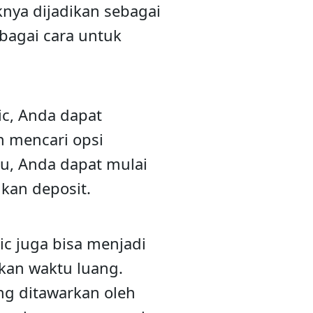
knya dijadikan sebagai
bagai cara untuk
c, Anda dapat
n mencari opsi
tu, Anda dapat mulai
kan deposit.
ic juga bisa menjadi
an waktu luang.
ng ditawarkan oleh