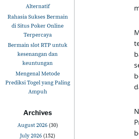
Alternatif
m
Rahasia Sukses Bermain
di Situs Poker Online
M
Terpercaya
t
Bermain slot RTP untuk
b
kesenangan dan
keuntungan
s
Mengenal Metode
b
Prediksi Togel yang Paling
d
Ampuh
N
Archives
P
August 2026
(30)
b
July 2026
(152)