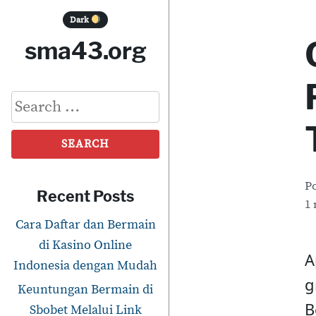
S
Dark
k
sma43.org
i
p
Search
t
for:
o
c
o
P
Recent Posts
1 
n
Cara Daftar dan Bermain
t
di Kasino Online
e
A
Indonesia dengan Mudah
n
g
Keuntungan Bermain di
t
B
Sbobet Melalui Link