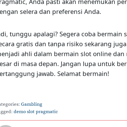
ragmatic, Anda pasti akan menemukan per
engan selera dan preferensi Anda.
adi, tunggu apalagi? Segera coba bermain 
ecara gratis dan tanpa risiko sekarang juga
enjadi ahli dalam bermain slot online da
esar di masa depan. Jangan lupa untuk be
ertanggung jawab. Selamat bermain!
ategories:
Gambling
agged:
demo slot pragmatic