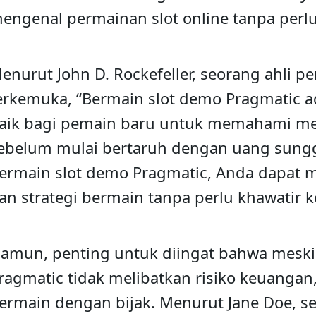
engenal permainan slot online tanpa per
enurut John D. Rockefeller, seorang ahli pe
erkemuka, “Bermain slot demo Pragmatic a
aik bagi pemain baru untuk memahami m
ebelum mulai bertaruh dengan uang sung
ermain slot demo Pragmatic, Anda dapat 
an strategi bermain tanpa perlu khawatir 
amun, penting untuk diingat bahwa mesk
ragmatic tidak melibatkan risiko keuangan,
ermain dengan bijak. Menurut Jane Doe, s