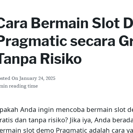
Cara Bermain Slot 
Pragmatic secara Gr
Tanpa Risiko
osted On
January 24, 2025
min reading time
pakah Anda ingin mencoba bermain slot d
ratis dan tanpa risiko? Jika iya, Anda berad
ermain slot demo Pragmatic adalah cara y