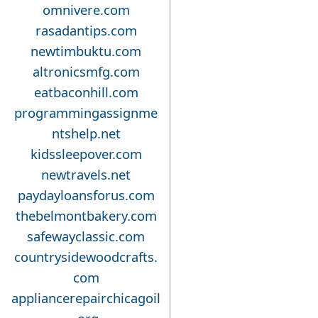
omnivere.com
rasadantips.com
newtimbuktu.com
altronicsmfg.com
eatbaconhill.com
programmingassignme
ntshelp.net
kidssleepover.com
newtravels.net
paydayloansforus.com
thebelmontbakery.com
safewayclassic.com
countrysidewoodcrafts.
com
appliancerepairchicagoil