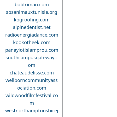
bobtoman.com
sosanimauxtunisie.org
kogroofing.com
alpinedentist.net
radioenergiadance.com
kookotheek.com
panayiotislamprou.com
southcampusgateway.c
om
chateaudelisse.com
wellborncommunityass
ociation.com
wildwoodfilmfestival.co
m
westnorthamptonshirej