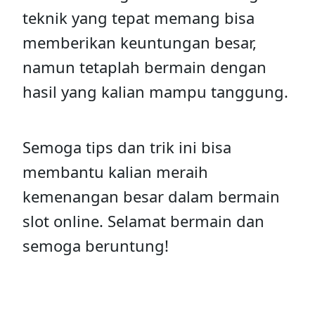
teknik yang tepat memang bisa
memberikan keuntungan besar,
namun tetaplah bermain dengan
hasil yang kalian mampu tanggung.
Semoga tips dan trik ini bisa
membantu kalian meraih
kemenangan besar dalam bermain
slot online. Selamat bermain dan
semoga beruntung!