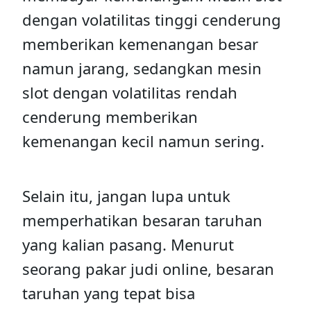
dengan volatilitas tinggi cenderung
memberikan kemenangan besar
namun jarang, sedangkan mesin
slot dengan volatilitas rendah
cenderung memberikan
kemenangan kecil namun sering.
Selain itu, jangan lupa untuk
memperhatikan besaran taruhan
yang kalian pasang. Menurut
seorang pakar judi online, besaran
taruhan yang tepat bisa