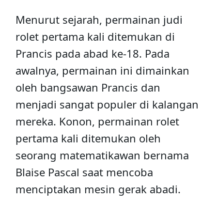
Menurut sejarah, permainan judi
rolet pertama kali ditemukan di
Prancis pada abad ke-18. Pada
awalnya, permainan ini dimainkan
oleh bangsawan Prancis dan
menjadi sangat populer di kalangan
mereka. Konon, permainan rolet
pertama kali ditemukan oleh
seorang matematikawan bernama
Blaise Pascal saat mencoba
menciptakan mesin gerak abadi.