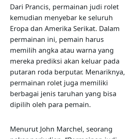
Dari Prancis, permainan judi rolet
kemudian menyebar ke seluruh
Eropa dan Amerika Serikat. Dalam
permainan ini, pemain harus
memilih angka atau warna yang
mereka prediksi akan keluar pada
putaran roda berputar. Menariknya,
permainan rolet juga memiliki
berbagai jenis taruhan yang bisa
dipilih oleh para pemain.
Menurut John Marchel, seorang