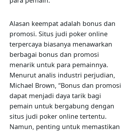
para pemain.”
Alasan keempat adalah bonus dan
promosi. Situs judi poker online
terpercaya biasanya menawarkan
berbagai bonus dan promosi
menarik untuk para pemainnya.
Menurut analis industri perjudian,
Michael Brown, “Bonus dan promosi
dapat menjadi daya tarik bagi
pemain untuk bergabung dengan
situs judi poker online tertentu.
Namun, penting untuk memastikan