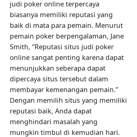
judi poker online terpercaya
biasanya memiliki reputasi yang
baik di mata para pemain. Menurut
pemain poker berpengalaman, Jane
Smith, “Reputasi situs judi poker
online sangat penting karena dapat
menunjukkan seberapa dapat
dipercaya situs tersebut dalam
membayar kemenangan pemain.”
Dengan memilih situs yang memiliki
reputasi baik, Anda dapat
menghindari masalah yang
mungkin timbul di kemudian hari.