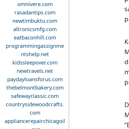
omnivere.com
s
rasadantips.com
p
newtimbuktu.com
altronicsmfg.com
eatbaconhill.com
K
programmingassignme
M
ntshelp.net
d
kidssleepover.com
newtravels.net
m
paydayloansforus.com
p
thebelmontbakery.com
safewayclassic.com
D
countrysidewoodcrafts.
com
M
appliancerepairchicagoil
“