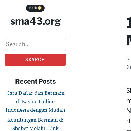
S
Dark
k
sma43.org
i
p
Search
t
for:
o
P
c
3 
o
Recent Posts
n
S
Cara Daftar dan Bermain
t
m
di Kasino Online
e
N
Indonesia dengan Mudah
n
d
Keuntungan Bermain di
t
Sbobet Melalui Link