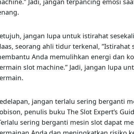
achine.” Jadi, jangan terpancing emosi sa
enang.
etujuh, jangan lupa untuk istirahat sesekal
aas, seorang ahli tidur terkenal, “Istirahat 
embantu Anda memulihkan energi dan kon
ermain slot machine.” Jadi, jangan lupa untu
ermain.
edelapan, jangan terlalu sering berganti m
obison, penulis buku The Slot Expert’s Guide
Terlalu sering berganti mesin slot dapat 
ermainan Anda dan meningkatkan risiko keru