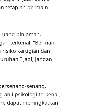
an tetaplah bermain
 uang pinjaman.
gan terkenal, “Bermain
risiko kerugian dan
ruhan.” Jadi, jangan
 bersenang-senang.
 ahli psikologi terkenal,
ine dapat meningkatkan