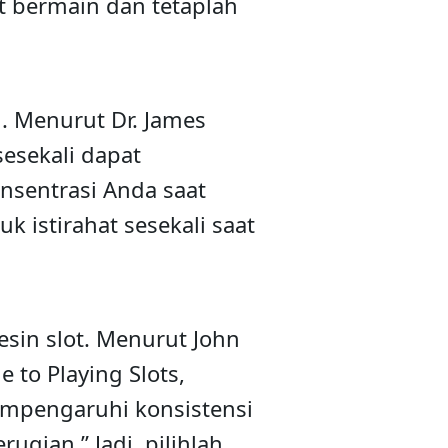
at bermain dan tetaplah
i. Menurut Dr. James
sesekali dapat
sentrasi Anda saat
k istirahat sesekali saat
esin slot. Menurut John
 to Playing Slots,
mempengaruhi konsistensi
gian.” Jadi, pilihlah