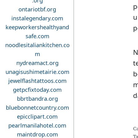
.org
p
ontariotbf.org
u
instalegendary.com
keepworkershealthyand
p
safe.com
noodlesitaliankitchen.co
N
m
t
nydreamact.org
unagisushimetairie.com
b
jewelflashtattoos.com
m
getpcfixtoday.com
d
bbrtbandra.org
bluebonnetcountry.com
epicclipart.com
pearlmanilahotel.com
C
maintdrop.com
T