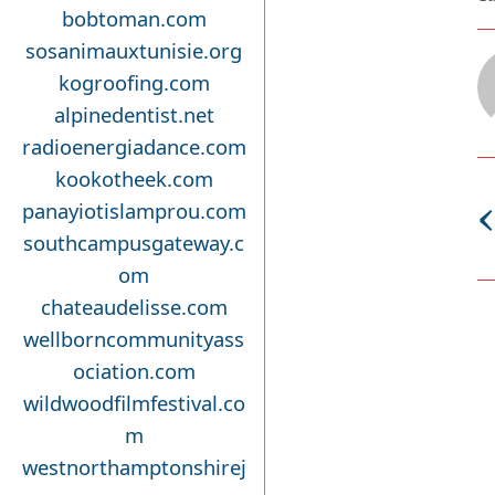
bobtoman.com
sosanimauxtunisie.org
kogroofing.com
alpinedentist.net
radioenergiadance.com
kookotheek.com
‹
panayiotislamprou.com
n
southcampusgateway.c
om
chateaudelisse.com
wellborncommunityass
ociation.com
wildwoodfilmfestival.co
m
westnorthamptonshirej