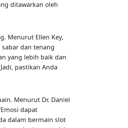
ng ditawarkan oleh
g. Menurut Ellen Key,
n sabar dan tenang
 yang lebih baik dan
adi, pastikan Anda
ain. Menurut Dr. Daniel
 “Emosi dapat
a dalam bermain slot