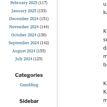
February 2025
(117)
u
January 2025
(153)
k
December 2024
(151)
November 2024
(144)
K
October 2024
(150)
s
September 2024
(142)
d
August 2024
(155)
m
July 2024
(125)
b
Categories
K
Gambling
K
m
Sidebar