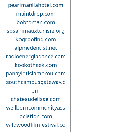
pearlmanilahotel.com
maintdrop.com
bobtoman.com
sosanimauxtunisie.org
kogroofing.com
alpinedentist.net
radioenergiadance.com
kookotheek.com
panayiotislamprou.com
southcampusgateway.c
om
chateaudelisse.com
wellborncommunityass
ociation.com
wildwoodfilmfestival.co