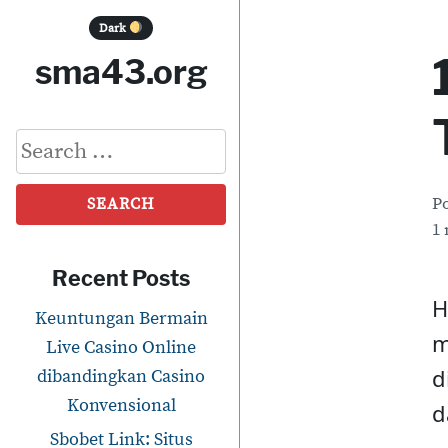
S
Dark
k
sma43.org
i
p
Search
t
for:
o
P
c
1 
o
Recent Posts
n
H
Keuntungan Bermain
t
m
Live Casino Online
e
d
dibandingkan Casino
n
Konvensional
d
t
Sbobet Link: Situs