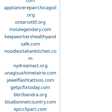
com
appliancerepairchicagoil
.org
ontariotbf.org
instalegendary.com
keepworkershealthyand
safe.com
noodlesitaliankitchen.co
m
nydreamact.org
unagisushimetairie.com
jewelflashtattoos.com
getpcfixtoday.com
bbrtbandra.org
bluebonnetcountry.com
epicclipart.com