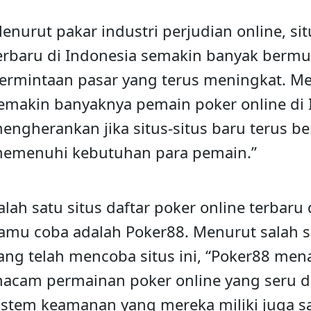
enurut pakar industri perjudian online, sit
erbaru di Indonesia semakin banyak berm
ermintaan pasar yang terus meningkat. M
emakin banyaknya pemain poker online di I
engherankan jika situs-situs baru terus 
emenuhi kebutuhan para pemain.”
alah satu situs daftar poker online terbaru
amu coba adalah Poker88. Menurut salah s
ang telah mencoba situs ini, “Poker88 me
acam permainan poker online yang seru dan
istem keamanan yang mereka miliki juga s