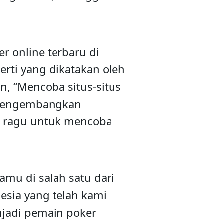
er online terbaru di
erti yang dikatakan oleh
, “Mencoba situs-situs
s mengembangkan
n ragu untuk mencoba
kamu di salah satu dari
nesia yang telah kami
njadi pemain poker