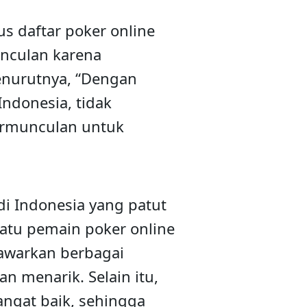
us daftar poker online
unculan karena
enurutnya, “Dengan
ndonesia, tidak
bermunculan untuk
 di Indonesia yang patut
atu pemain poker online
nawarkan berbagai
 menarik. Selain itu,
angat baik, sehingga